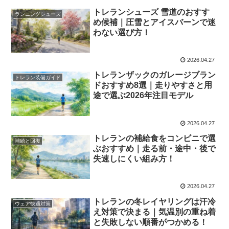
トレランシューズ 雪道のおすす
ランニングシューズ
め候補｜圧雪とアイスバーンで迷
わない選び方！
2026.04.27
トレランザックのガレージブラン
トレラン装備ガイド
ドおすすめ8選｜走りやすさと用
途で選ぶ2026年注目モデル
2026.04.27
トレランの補給食をコンビニで選
補給と回復
ぶおすすめ｜走る前・途中・後で
失速しにくい組み方！
2026.04.27
トレランの冬レイヤリングは汗冷
ウェア快適対策
え対策で決まる｜気温別の重ね着
と失敗しない順番がつかめる！