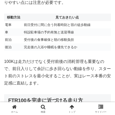
りやすい点には注意が必要です。
移動方法
見ておきたい点
電車
前日受付に間に合う到着時刻と宿の徒歩動線
車
特設駐車場の予約有無と送迎導線
前泊
受付後の食事確保と朝の移動負担
後泊
完走後の入浴や睡眠を優先できるか
100Kは走力だけでなく受付前後の消耗管理も重要なの
で、前日入りして余計に歩き回らない動線を作り、スター
ト前のストレスを最小化することが、実はレース本番の安
定感に直結します。
FTR100を完走に近づける走り方
ホーム
検索
トップ
サイドバー