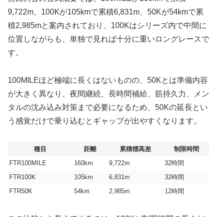
9,722m、100Kが105kmで累積6,831m、50Kが54kmで累
積2,985mと案内されており、100Kはシリーズ内で中間に
位置しながらも、単独で見れば十分に重いロングレースで
す。
100MILEほど極端に長くはないものの、50Kとは準備内容
が大きく異なり、夜間継続、長時間補給、筋持久力、メン
タルの沈み込み対策まで必要になるため、50Kの延長とい
う感覚だけで乗り込むとギャップが出やすくなります。
種目
距離
累積標高差
制限時間
FTR100MILE
160km
9,722m
32時間
FTR100K
105km
6,831m
32時間
FTR50K
54km
2,985m
12時間