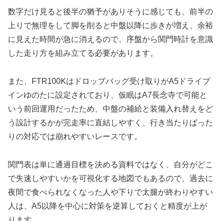
数字だけ見ると後半の猶予がありそうに感じても、前半の
上りで無理をして脚を削ると中盤以降に歩きが増え、余裕
に見えた時間が急に消えるので、序盤から関門時計を意識
した走り方を組み立てる必要があります。
また、FTR100Kはドロップバッグ受け取りがA5ドライブ
インゆのたに設定されており、仮眠はA7長念寺で可能と
いう前回運用だったため、中盤の補給と装備入れ替えをど
う設計するかが完走率に直結しやすく、行き当たりばった
りの対応では崩れやすいレースです。
関門表は単に通過目標を決める資料ではなく、自分がどこ
で失速しやすいかを可視化する地図でもあるので、過去に
夜間で食べられなくなった人や下りで太腿が終わりやすい
人は、A5以降を中心に対策を逆算しておくと精度が上が
ります。