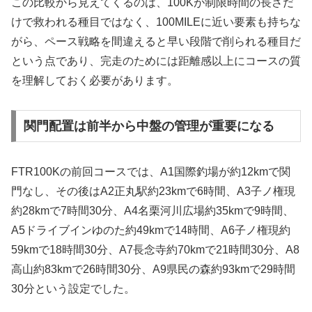
この比較から見えてくるのは、100Kが制限時間の長さだ
けで救われる種目ではなく、100MILEに近い要素も持ちな
がら、ペース戦略を間違えると早い段階で削られる種目だ
という点であり、完走のためには距離感以上にコースの質
を理解しておく必要があります。
関門配置は前半から中盤の管理が重要になる
FTR100Kの前回コースでは、A1国際釣場が約12kmで関
門なし、その後はA2正丸駅約23kmで6時間、A3子ノ権現
約28kmで7時間30分、A4名栗河川広場約35kmで9時間、
A5ドライブインゆのた約49kmで14時間、A6子ノ権現約
59kmで18時間30分、A7長念寺約70kmで21時間30分、A8
高山約83kmで26時間30分、A9県民の森約93kmで29時間
30分という設定でした。