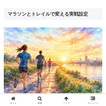
マラソンとトレイルで変える実戦設定
同じランニングでも、ロードのマラソン練習とトレイルラ
ホーム
検索
トップ
サイドバー