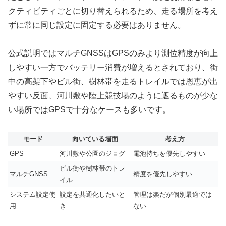
クティビティごとに切り替えられるため、走る場所を考え
ずに常に同じ設定に固定する必要はありません。
公式説明ではマルチGNSSはGPSのみより測位精度が向上
しやすい一方でバッテリー消費が増えるとされており、街
中の高架下やビル街、樹林帯を走るトレイルでは恩恵が出
やすい反面、河川敷や陸上競技場のように遮るものが少な
い場所ではGPSで十分なケースも多いです。
モード
向いている場面
考え方
GPS
河川敷や公園のジョグ
電池持ちを優先しやすい
ビル街や樹林帯のトレ
マルチGNSS
精度を優先しやすい
イル
システム設定使
設定を共通化したいと
管理は楽だが個別最適では
用
き
ない