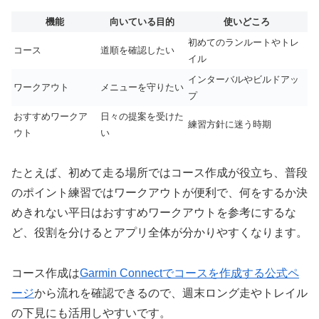
機能
向いている目的
使いどころ
初めてのランルートやトレ
コース
道順を確認したい
イル
インターバルやビルドアッ
ワークアウト
メニューを守りたい
プ
おすすめワークア
日々の提案を受けた
練習方針に迷う時期
ウト
い
たとえば、初めて走る場所ではコース作成が役立ち、普段
のポイント練習ではワークアウトが便利で、何をするか決
めきれない平日はおすすめワークアウトを参考にするな
ど、役割を分けるとアプリ全体が分かりやすくなります。
コース作成は
Garmin Connectでコースを作成する公式ペ
ージ
から流れを確認できるので、週末ロング走やトレイル
の下見にも活用しやすいです。