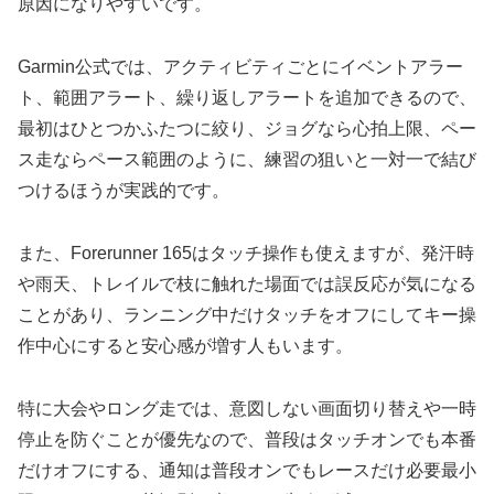
原因になりやすいです。
Garmin公式では、アクティビティごとにイベントアラー
ト、範囲アラート、繰り返しアラートを追加できるので、
最初はひとつかふたつに絞り、ジョグなら心拍上限、ペー
ス走ならペース範囲のように、練習の狙いと一対一で結び
つけるほうが実践的です。
また、Forerunner 165はタッチ操作も使えますが、発汗時
や雨天、トレイルで枝に触れた場面では誤反応が気になる
ことがあり、ランニング中だけタッチをオフにしてキー操
作中心にすると安心感が増す人もいます。
特に大会やロング走では、意図しない画面切り替えや一時
停止を防ぐことが優先なので、普段はタッチオンでも本番
だけオフにする、通知は普段オンでもレースだけ必要最小