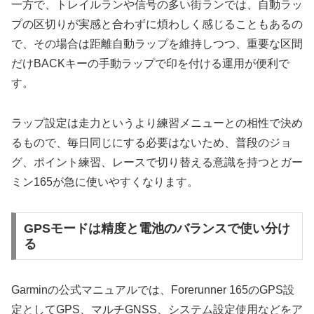
一方で、トレイルランや信号の多い街ランでは、自動ラッ
プの区切りが実感と合わずに煩わしく感じることもあるの
で、その場合は距離自動ラップを維持しつつ、重要な区間
だけBACKキーの手動ラップで印を付ける運用が便利で
す。
ラップ設定は走力というより練習メニューとの相性で決め
るもので、毎日同じにする必要はないため、普段のジョ
グ、ポイント練習、レースで切り替える意識を持つとガー
ミン165が急に使いやすくなります。
GPSモードは精度と電池のバランスで使い分け
る
Garminの公式マニュアルでは、Forerunner 165のGPS設
定としてGPS、マルチGNSS、システム設定使用などをア