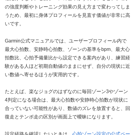
の強度判断やトレーニング効果の見え方まで変わってしま
うため、最初に身体プロフィールを見直す価値が非常に高
いです。
Garmin公式マニュアルでは、ユーザープロフィール内で
最大心拍数、安静時心拍数、ゾーンの基準をbpm、最大心
拍数比、心拍予備量比から設定できる案内があり、練習経
験がある人ほど初期自動値のままにせず、自分の現状に近
い数値へ寄せるほうが実用的です。
たとえば、楽なジョグのはずなのに毎回ゾーン3やゾーン
4判定になる場合は、最大心拍数や安静時心拍数が現状に
合っていない可能性があり、数値のズレを放置すると、回
復走とテンポ走の区別が画面上で曖昧になります。
設定経路を確認したいときは、
心拍ゾーン設定の公式ペー