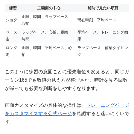
練習
主画面の中心
補助で見たい項目
距離、時間、ラップペース、
ジョグ
現在時刻、平均ペース
心拍
ペース
ラップペース、心拍、距離、
平均ペース、トレーニング効
走
時間
果
ロング
距離、時間、平均ペース、心
ラップペース、補給タイミン
走
拍
グ
このように練習の意図ごとに優先順位を変えると、同じガ
ーミン165でも数値の見え方が整理され、時計を見る回数
が減っても必要な判断をしやすくなります。
画面カスタマイズの具体的な操作は、
トレーニングページ
をカスタマイズする公式ページ
を確認すると迷いにくいで
す。