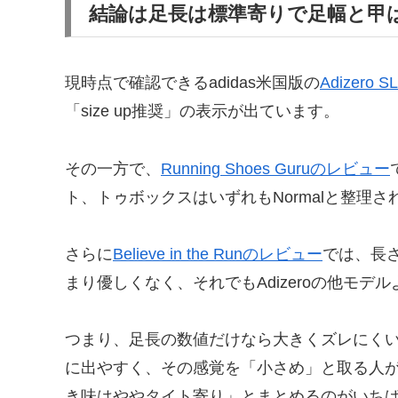
結論は足長は標準寄りで足幅と甲
現時点で確認できるadidas米国版の
Adizero
「size up推奨」の表示が出ています。
その一方で、
Running Shoes Guruのレビュー
ト、トゥボックスはいずれもNormalと整理さ
さらに
Believe in the Runのレビュー
では、長さは
まり優しくなく、それでもAdizeroの他モ
つまり、足長の数値だけなら大きくズレにく
に出やすく、その感覚を「小さめ」と取る人
き味はややタイト寄り」とまとめるのがいち