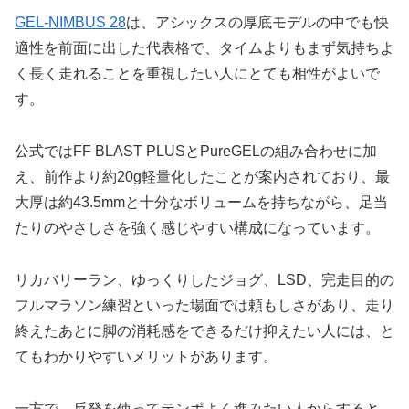
GEL-NIMBUS 28
は、アシックスの厚底モデルの中でも快
適性を前面に出した代表格で、タイムよりもまず気持ちよ
く長く走れることを重視したい人にとても相性がよいで
す。
公式ではFF BLAST PLUSとPureGELの組み合わせに加
え、前作より約20g軽量化したことが案内されており、最
大厚は約43.5mmと十分なボリュームを持ちながら、足当
たりのやさしさを強く感じやすい構成になっています。
リカバリーラン、ゆっくりしたジョグ、LSD、完走目的の
フルマラソン練習といった場面では頼もしさがあり、走り
終えたあとに脚の消耗感をできるだけ抑えたい人には、と
てもわかりやすいメリットがあります。
一方で、反発を使ってテンポよく進みたい人からすると、