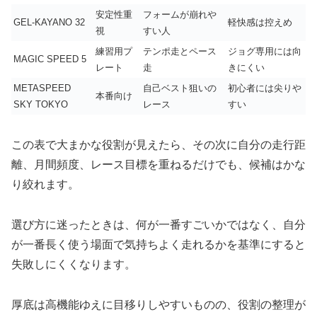
安定性重
フォームが崩れや
GEL-KAYANO 32
軽快感は控えめ
視
すい人
練習用プ
テンポ走とペース
ジョグ専用には向
MAGIC SPEED 5
レート
走
きにくい
METASPEED
自己ベスト狙いの
初心者には尖りや
本番向け
SKY TOKYO
レース
すい
この表で大まかな役割が見えたら、その次に自分の走行距
離、月間頻度、レース目標を重ねるだけでも、候補はかな
り絞れます。
選び方に迷ったときは、何が一番すごいかではなく、自分
が一番長く使う場面で気持ちよく走れるかを基準にすると
失敗しにくくなります。
厚底は高機能ゆえに目移りしやすいものの、役割の整理が