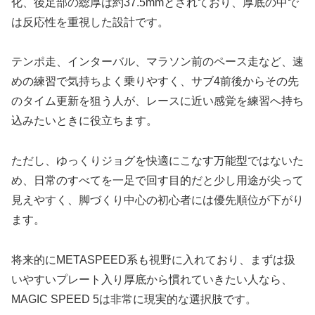
化、後足部の総厚は約37.5mmとされており、厚底の中で
は反応性を重視した設計です。
テンポ走、インターバル、マラソン前のペース走など、速
めの練習で気持ちよく乗りやすく、サブ4前後からその先
のタイム更新を狙う人が、レースに近い感覚を練習へ持ち
込みたいときに役立ちます。
ただし、ゆっくりジョグを快適にこなす万能型ではないた
め、日常のすべてを一足で回す目的だと少し用途が尖って
見えやすく、脚づくり中心の初心者には優先順位が下がり
ます。
将来的にMETASPEED系も視野に入れており、まずは扱
いやすいプレート入り厚底から慣れていきたい人なら、
MAGIC SPEED 5は非常に現実的な選択肢です。