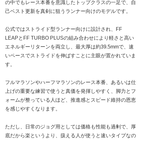
の中でもレース本番を意識したトップクラスの一足で、自
己ベスト更新を真剣に狙うランナー向けのモデルです。
公式ではストライド型ランナー向けに設計され、FF
LEAPとFF TURBO PLUSの組み合わせにより軽さと高い
エネルギーリターンを両立し、最大厚は約39.5mmで、速
いペースでストライドを伸ばすことに主眼が置かれていま
す。
フルマラソンやハーフマラソンのレース本番、あるいは仕
上げの重要な練習で使うと真価を発揮しやすく、脚力とフ
ォームが整っている人ほど、推進感とスピード維持の恩恵
を感じやすくなります。
ただし、日常のジョグ用としては価格も性能も過剰で、厚
底だから楽というより、扱える人が使うと速いタイプなの