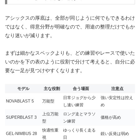
アシックスの厚底は、全部が同じように何でもできるわけ
ではなく、得意分野が明確なので、用途の整理だけでもか
なり迷いが減ります。
まずは細かなスペックよりも、どの練習やレースで使いた
いのかを下の表のように役割で分けて考えると、自分に必
要な一足が見つけやすくなります。
モデル
主な役割
合う場面
注意点
日常ジョグから少
強い安定性は控え
NOVABLAST 5
万能型
し速い練習
め
上位万能
ロング走とマラソ
SUPERBLAST 3
価格が高め
型
ン練習
快適性重
ゆっくり長く走る
GEL-NIMBUS 28
鋭い反発は弱め
視
日