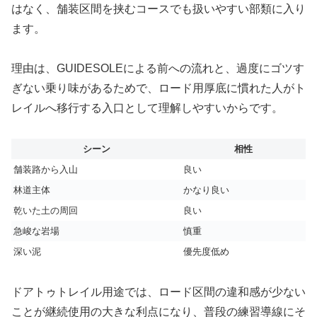
はなく、舗装区間を挟むコースでも扱いやすい部類に入り
ます。
理由は、GUIDESOLEによる前への流れと、過度にゴツす
ぎない乗り味があるためで、ロード用厚底に慣れた人がト
レイルへ移行する入口として理解しやすいからです。
シーン
相性
舗装路から入山
良い
林道主体
かなり良い
乾いた土の周回
良い
急峻な岩場
慎重
深い泥
優先度低め
ドアトゥトレイル用途では、ロード区間の違和感が少ない
ことが継続使用の大きな利点になり、普段の練習導線にそ