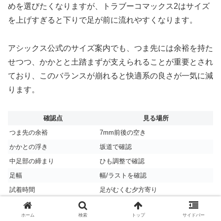
めを選びたくなりますが、トラブーコマックス2はサイズ
を上げすぎると下りで足が前に流れやすくなります。
アシックス公式のサイズ案内でも、つま先には余裕を持た
せつつ、かかとと土踏まずが支えられることが重要とされ
ており、このバランスが崩れると快適系の良さが一気に減
ります。
確認点
見る場所
つま先の余裕
7mm前後の空き
かかとの浮き
坂道で確認
中足部の締まり
ひも調整で確認
足幅
幅/ラストを確認
試着時間
足がむくむ夕方寄り
ホーム
検索
トップ
サイドバー
細足の人は薄手ソックス固定より、中厚ソックスやヒール