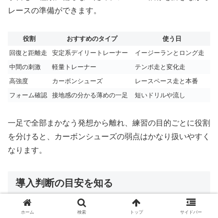
レースの準備ができます。
役割
おすすめのタイプ
使う日
回復と距離走
安定系デイリートレーナー
イージーランとロング走
中間の刺激
軽量トレーナー
テンポ走と変化走
高強度
カーボンシューズ
レースペース走と本番
フォーム確認
接地感の分かる薄めの一足
短いドリルや流し
一足で全部まかなう発想から離れ、練習の目的ごとに役割
を分けると、カーボンシューズの弱点はかなり扱いやすく
なります。
導入判断の目安を知る
ホーム
検索
トップ
サイドバー
カーボンシューズを履くべきかどうかは、初心者だから駄