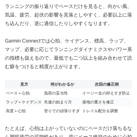
ランニングの振り返りでペースだけを見ると、向かい風、
気温、疲労、起伏の影響を見落としやすく、必要以上に落
ち込んだり、逆に過信したりしやすくなります。
Garmin Connectでは心拍、ケイデンス、標高、ラップ、
マップ、必要に応じてランニングダイナミクスやパワー系
の指標も扱えるので、最低でも二つ以上を組み合わせて読
む癖をつけると精度が上がります。
見方
何がわかるか
次回の修正例
ペース＋心拍
負荷の妥当性
イージー走の抑えすぎ防止
ラップ＋ケイデンス
失速の始まり方
接地の重さを修正
高度＋心拍
登りでの頑張りすぎ
トレイル配分を調整
たとえば、心拍は上がっていないのにペースだけ落ちるな
ら脚筋疲労の可能性があり、逆にペース維持のために心拍