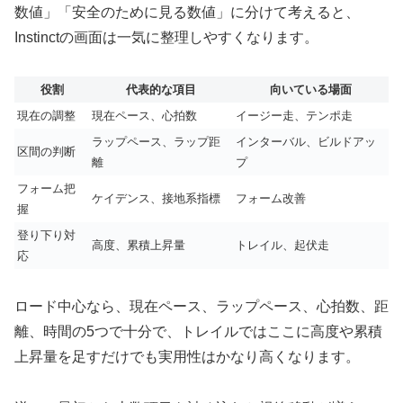
数値」「安全のために見る数値」に分けて考えると、
Instinctの画面は一気に整理しやすくなります。
役割
代表的な項目
向いている場面
現在の調整
現在ペース、心拍数
イージー走、テンポ走
ラップペース、ラップ距
インターバル、ビルドアッ
区間の判断
離
プ
フォーム把
ケイデンス、接地系指標
フォーム改善
握
登り下り対
高度、累積上昇量
トレイル、起伏走
応
ロード中心なら、現在ペース、ラップペース、心拍数、距
離、時間の5つで十分で、トレイルではここに高度や累積
上昇量を足すだけでも実用性はかなり高くなります。