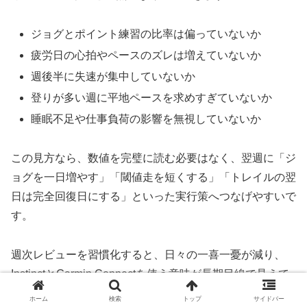
ジョグとポイント練習の比率は偏っていないか
疲労日の心拍やペースのズレは増えていないか
週後半に失速が集中していないか
登りが多い週に平地ペースを求めすぎていないか
睡眠不足や仕事負荷の影響を無視していないか
この見方なら、数値を完璧に読む必要はなく、翌週に「ジ
ョグを一日増やす」「閾値走を短くする」「トレイルの翌
日は完全回復日にする」といった実行策へつなげやすいで
す。
週次レビューを習慣化すると、日々の一喜一憂が減り、
InstinctとGarmin Connectを使う意味が長期目線で見えて
きます。
ホーム
検索
トップ
サイドバー