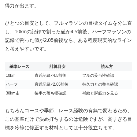
得力が出ます。
ひとつの目安として、フルマラソンの目標タイムを分に直
し、10kmの記録で割った値が4.5前後、ハーフマラソンの
記録で割った値が2.05前後なら、ある程度現実的なライン
と考えやすいです。
基準レース
計算目安
読み方
10km
直近記録×4.5前後
フルの妥当性確認
ハーフ
直近記録×2.05前後
持久力との整合確認
30km走
後半の落ち幅確認
補給と脚筋力を見る
もちろんコースや季節、レース経験の有無で変わるため、
この基準だけで決め打ちするのは危険ですが、高すぎる目
標を冷静に修正する材料としては十分役立ちます。