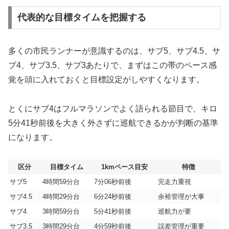
代表的な目標タイムを把握する
多くの市民ランナーが意識するのは、サブ5、サブ4.5、サ
ブ4、サブ3.5、サブ3あたりで、まずはこの帯のペース感
覚を頭に入れておくと目標設定がしやすくなります。
とくにサブ4はフルマラソンでよく語られる節目で、キロ
5分41秒前後を大きく外さずに巡航できるかが判断の基準
になります。
区分
目標タイム
1kmペース目安
特徴
サブ5
4時間59分台
7分06秒前後
完走力重視
サブ4.5
4時間29分台
6分24秒前後
余裕管理が大事
サブ4
3時間59分台
5分41秒前後
巡航力が要
サブ3.5
3時間29分台
4分59秒前後
誤差管理が重要