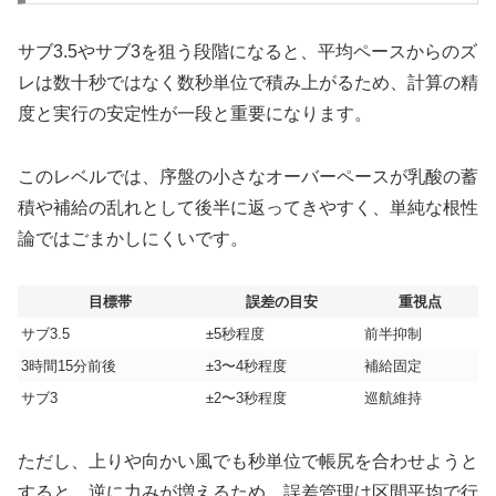
サブ3.5やサブ3を狙う段階になると、平均ペースからのズ
レは数十秒ではなく数秒単位で積み上がるため、計算の精
度と実行の安定性が一段と重要になります。
このレベルでは、序盤の小さなオーバーペースが乳酸の蓄
積や補給の乱れとして後半に返ってきやすく、単純な根性
論ではごまかしにくいです。
目標帯
誤差の目安
重視点
サブ3.5
±5秒程度
前半抑制
3時間15分前後
±3〜4秒程度
補給固定
サブ3
±2〜3秒程度
巡航維持
ただし、上りや向かい風でも秒単位で帳尻を合わせようと
すると、逆に力みが増えるため、誤差管理は区間平均で行