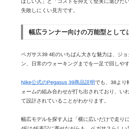
ほしい人」と「コストを抑えて堅実に選びた
失敗しにくい見方です。
幅広ランナー向けの万能型として
ペガサス39 4Eのいちばん大きな魅力は、ジ
ン、日常のウォーキングまでを一足で回しや
Nike公式のPegasus 39商品説明
でも、38より軽
ォームの組み合わせが打ち出されており、い
て設計されていることがわかります。
幅広モデルを探す人は「横に広いだけで走りに
4Eは4E表記に寄せながらも、ペガサスらし