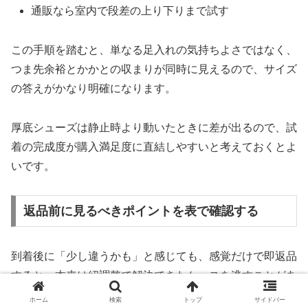
通販なら室内で段差の上り下りまで試す
この手順を踏むと、単なる足入れの気持ちよさではなく、
つま先余裕とかかとの収まりが同時に見えるので、サイズ
の答えがかなり明確になります。
厚底シューズは静止時より動いたときに差が出るので、試
着の完成度が購入満足度に直結しやすいと考えておくとよ
いです。
返品前に見るべきポイントを表で確認する
到着後に「少し違うかも」と感じても、感覚だけで即返品
すると、本来は紐調整で解決できたケースを逃すことがあ
ります。
ホーム
検索
トップ
サイドバー