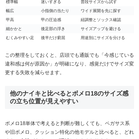
標準幅
迷いすぎる
普段サイズから試す
幅広
小指側の当たり
ワイド展開を先に探す
甲高
甲の圧迫感
紐調整とソックス確認
細かかと
後足部の浮き
サイズアップを避ける
むくみやすい足
後半だけ窮屈
用途別にサイズを分ける
この整理をしておくと、店頭でも通販でも「今感じている
違和感は何が原因か」が明確になり、感覚だけでサイズ変
更する失敗を減らせます。
他のナイキと比べるとボメロ18のサイズ感
の立ち位置が見えやすい
ボメロ18単体で考えると判断が難しくても、ペガサス系
や旧ボメロ、クッション特化の他モデルと比べると、どれ