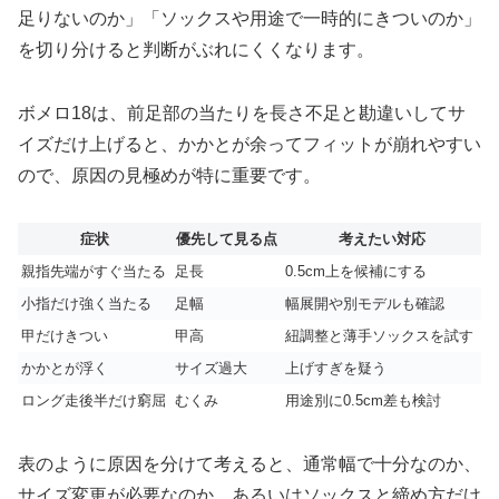
足りないのか」「ソックスや用途で一時的にきついのか」
を切り分けると判断がぶれにくくなります。
ボメロ18は、前足部の当たりを長さ不足と勘違いしてサ
イズだけ上げると、かかとが余ってフィットが崩れやすい
ので、原因の見極めが特に重要です。
症状
優先して見る点
考えたい対応
親指先端がすぐ当たる
足長
0.5cm上を候補にする
小指だけ強く当たる
足幅
幅展開や別モデルも確認
甲だけきつい
甲高
紐調整と薄手ソックスを試す
かかとが浮く
サイズ過大
上げすぎを疑う
ロング走後半だけ窮屈
むくみ
用途別に0.5cm差も検討
表のように原因を分けて考えると、通常幅で十分なのか、
サイズ変更が必要なのか、あるいはソックスと締め方だけ