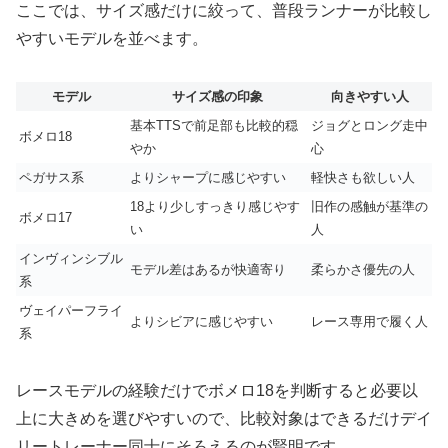
ここでは、サイズ感だけに絞って、普段ランナーが比較し
やすいモデルを並べます。
モデル
サイズ感の印象
向きやすい人
基本TTSで前足部も比較的穏
ジョグとロング走中
ボメロ18
やか
心
ペガサス系
よりシャープに感じやすい
軽快さも欲しい人
18より少しすっきり感じやす
旧作の感触が基準の
ボメロ17
い
人
インヴィンシブル
モデル差はあるが快適寄り
柔らかさ優先の人
系
ヴェイパーフライ
よりシビアに感じやすい
レース専用で履く人
系
レースモデルの経験だけでボメロ18を判断すると必要以
上に大きめを選びやすいので、比較対象はできるだけデイ
リートレーナー同士にそろえるのが賢明です。