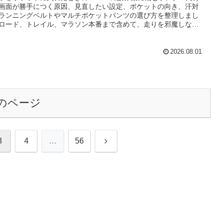
画面が勝手につく原因、見直したい設定、ポケットの向き、汗対
ランニングベルトやマルチポケットパンツの選び方を整理しまし
ロード、トレイル、マラソン本番まで含めて、走りを邪魔しない
方の基準がわかります。
2026.08.01
のページ
次
3
4
…
56
へ