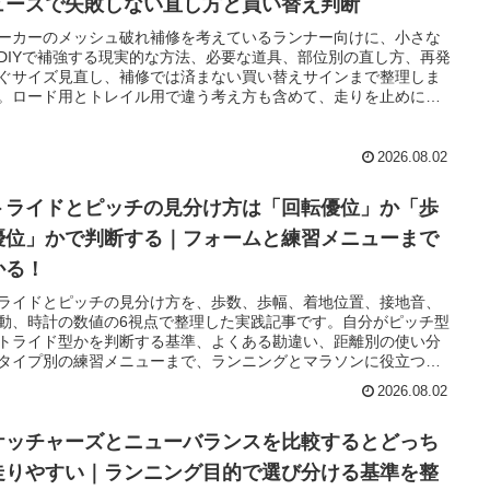
ューズで失敗しない直し方と買い替え判断
ーカーのメッシュ破れ補修を考えているランナー向けに、小さな
DIYで補強する現実的な方法、必要な道具、部位別の直し方、再発
ぐサイズ見直し、補修では済まない買い替えサインまで整理しま
。ロード用とトレイル用で違う考え方も含めて、走りを止めにく
断基準がつかめます。
2026.08.02
トライドとピッチの見分け方は「回転優位」か「歩
優位」かで判断する｜フォームと練習メニューまで
かる！
ライドとピッチの見分け方を、歩数、歩幅、着地位置、接地音、
動、時計の数値の6視点で整理した実践記事です。自分がピッチ型
トライド型かを判断する基準、よくある勘違い、距離別の使い分
タイプ別の練習メニューまで、ランニングとマラソンに役立つ形
しくまとめています。
2026.08.02
ケッチャーズとニューバランスを比較するとどっち
走りやすい｜ランニング目的で選び分ける基準を整