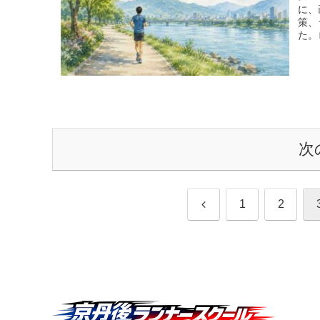
に、
策、
た。
持ち
次
前
1
2
へ