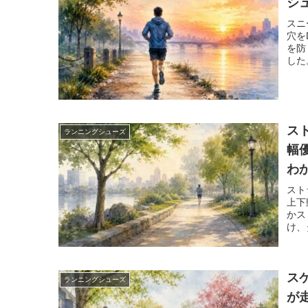
シ
スニ
穴を
を防
した
い判
ス
ランニングシューズ
幅
わ
スト
上下
かス
け、
で詳
ス
ランニングシューズ
が