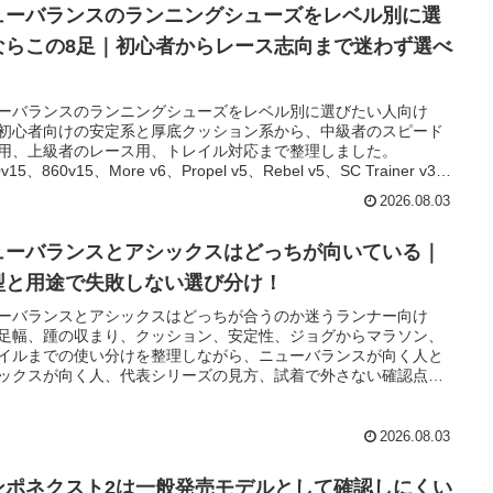
ューバランスのランニングシューズをレベル別に選
ならこの8足｜初心者からレース志向まで迷わず選べ
！
ーバランスのランニングシューズをレベル別に選びたい人向け
初心者向けの安定系と厚底クッション系から、中級者のスピード
用、上級者のレース用、トレイル対応まで整理しました。
0v15、860v15、More v6、Propel v5、Rebel v5、SC Trainer v3、
Elite v5、Hierro v9の違いと選び方が一気にわかります。
2026.08.03
ューバランスとアシックスはどっちが向いている｜
型と用途で失敗しない選び分け！
ーバランスとアシックスはどっちが合うのか迷うランナー向け
足幅、踵の収まり、クッション、安定性、ジョグからマラソン、
イルまでの使い分けを整理しながら、ニューバランスが向く人と
ックスが向く人、代表シリーズの見方、試着で外さない確認点ま
気に判断できるようにまとめた比較記事です。
2026.08.03
ンポネクスト2は一般発売モデルとして確認しにくい