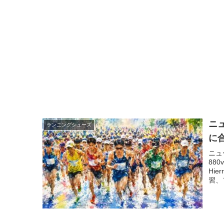
ニ
ランニングシューズ
に
ニュ
880
Hi
習、
をわ