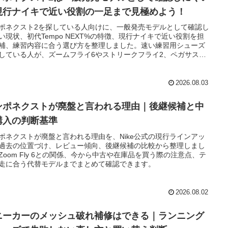
現行ナイキで近い役割の一足まで見極めよう！
ポネクスト2を探している人向けに、一般発売モデルとして確認し
い現状、初代Tempo NEXT%の特徴、現行ナイキで近い役割を担
補、練習内容に合う選び方を整理しました。速い練習用シューズ
している人が、ズームフライ6やストリークフライ2、ペガサス系
含めて判断しやすくなる内容です。
2026.08.03
ンポネクストが廃盤と言われる理由｜後継候補と中
購入の判断基準
ポネクストが廃盤と言われる理由を、Nike公式の現行ラインアッ
過去の位置づけ、レビュー傾向、後継候補の比較から整理しまし
Zoom Fly 6との関係、今から中古や在庫品を買う際の注意点、テ
走に合う代替モデルまでまとめて確認できます。
2026.08.02
ニーカーのメッシュ破れ補修はできる｜ランニング