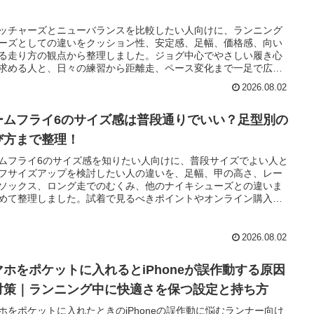
！
ッチャーズとニューバランスを比較したい人向けに、ランニング
ーズとしての違いをクッション性、安定感、足幅、価格感、向い
る走り方の観点から整理しました。ジョグ中心でやさしい履き心
求める人と、日々の練習から距離走、ペース変化まで一足で広く
したい人の選び分けがわかります。
2026.08.02
ームフライ6のサイズ感は普段通りでいい？足型別の
び方まで整理！
ムフライ6のサイズ感を知りたい人向けに、普段サイズでよい人と
フサイズアップを検討したい人の違いを、足幅、甲の高さ、レー
ソックス、ロング走でのむくみ、他のナイキシューズとの違いま
めて整理しました。試着で見るべきポイントやオンライン購入時
認事項もまとめています。
2026.08.02
マホをポケットに入れるとiPhoneが誤作動する原因
対策｜ランニング中に快適さを保つ設定と持ち方
ホをポケットに入れたときのiPhoneの誤作動に悩むランナー向け