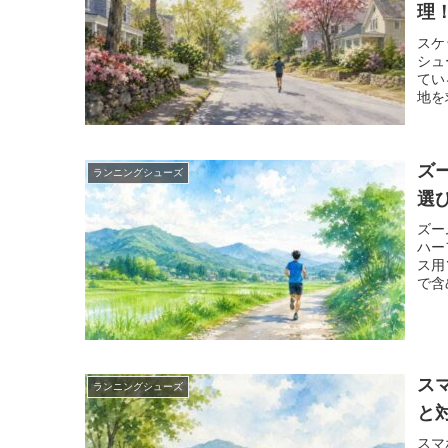
理
スケ
シュ
てい
地を
対応
ズ
ランニングシューズ
選
ズー
ハー
ス用
で含
の確
ス
ランニングシューズ
と
スマ