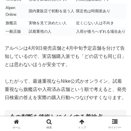
Alpen
国内量販店で初動を追う人
限定色は時期差あり
Online
旗艦店
実物を見て決めたい人
近くにない人は不向き
一般店舗
試着重視の人
入荷が後ろへずれる場合あり
アルペンは4月9日発売店舗と4月中旬予定店舗を分けて告
知しているので、実店舗購入派でも「どの店でも同じ日」
とは思わないほうが安全です。
したがって、最速重視ならNike公式かオンライン、試着
重視なら旗艦店や入荷済み店舗という順で考えると、発売
日検索の答えを実際の購入行動へつなげやすくなります。
今の判断を後悔しにくくする着地点
ホーム
検索
トップ
サイドバー