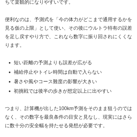
ちて楽観的になりやすいです。
便利なのは、予測式を「今の体力がどこまで通用するかを
見る仮の上限」として使い、その後にウルトラ特有の誤差
を足し戻すやり方で、これなら数字に振り回されにくくな
ります。
短い距離の予測よりも誤差が広がる
補給停止やトイレ時間は自動で入らない
暑さや風やコース難度の影響が大きい
初挑戦では後半の歩きが想定以上に出やすい
つまり、計算機が出した100km予測をそのまま狙うのでは
なく、その数字を最良条件の目安と見なし、現実にはさら
に数十分の安全幅を持たせる発想が必要です。