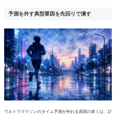
予測を外す典型要因を先回りで潰す
ウルトラマラソンのタイム予測が外れる原因の多くは、計