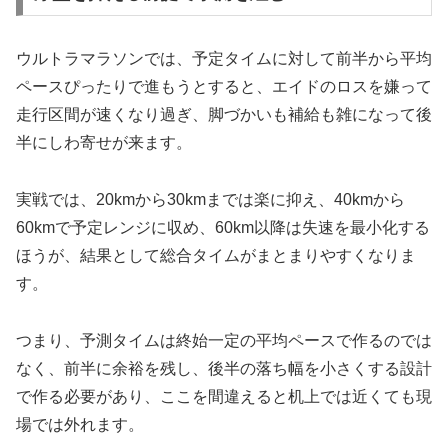
ウルトラマラソンでは、予定タイムに対して前半から平均
ペースぴったりで進もうとすると、エイドのロスを嫌って
走行区間が速くなり過ぎ、脚づかいも補給も雑になって後
半にしわ寄せが来ます。
実戦では、20kmから30kmまでは楽に抑え、40kmから
60kmで予定レンジに収め、60km以降は失速を最小化する
ほうが、結果として総合タイムがまとまりやすくなりま
す。
つまり、予測タイムは終始一定の平均ペースで作るのでは
なく、前半に余裕を残し、後半の落ち幅を小さくする設計
で作る必要があり、ここを間違えると机上では近くても現
場では外れます。