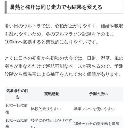
暑熱と発汗は同じ走力でも結果を変える
暑い日のウルトラでは、心拍が上がりやすく、補給や吸収
も乱れやすいため、冬のフルマラソン記録をそのまま
100kmへ変換すると楽観的になりやすいです。
とくに日本の初夏から初秋の大会では、日射、湿度、風の
弱さが重なるだけで巡航可能なペースが落ちるので、予測
段階から気温帯による補正を入れておく価値があります。
気象条件の目
実戦感覚
予測の扱い
安
10℃〜15℃前
比較的走りやすい
基準レンジを使いやすい
後
18℃〜22℃前
後半に心拍が上がりやす
10分〜25分の安全幅を追加
後
い