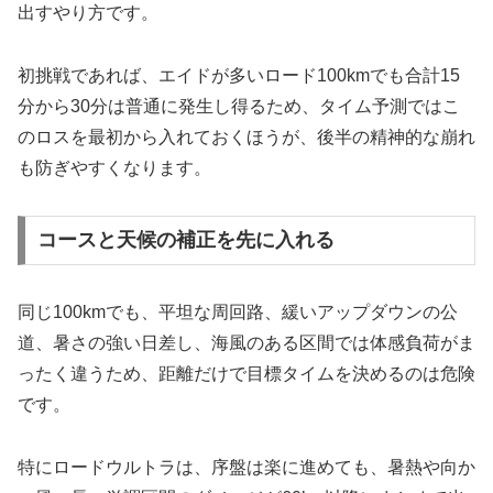
出すやり方です。
初挑戦であれば、エイドが多いロード100kmでも合計15
分から30分は普通に発生し得るため、タイム予測ではこ
のロスを最初から入れておくほうが、後半の精神的な崩れ
も防ぎやすくなります。
コースと天候の補正を先に入れる
同じ100kmでも、平坦な周回路、緩いアップダウンの公
道、暑さの強い日差し、海風のある区間では体感負荷がま
ったく違うため、距離だけで目標タイムを決めるのは危険
です。
特にロードウルトラは、序盤は楽に進めても、暑熱や向か