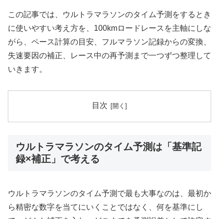
この記事では、ウルトラマラソンのタイム予測をするとき
に使いやすい考え方を、100kmロードレースを主軸にしな
がら、ペース計算の目安、フルマラソン記録からの変換、
失速要因の補正、レース中の再予測まで一つずつ整理して
いきます。
目次
ウルトラマラソンのタイム予測は「基準記
録×補正」で考える
ウルトラマラソンのタイム予測で最も大事なのは、最初か
ら精密な数字を当てにいくことではなく、何を基準にし