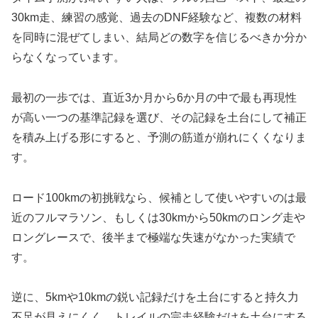
30km走、練習の感覚、過去のDNF経験など、複数の材料
を同時に混ぜてしまい、結局どの数字を信じるべきか分か
らなくなっています。
最初の一歩では、直近3か月から6か月の中で最も再現性
が高い一つの基準記録を選び、その記録を土台にして補正
を積み上げる形にすると、予測の筋道が崩れにくくなりま
す。
ロード100kmの初挑戦なら、候補として使いやすいのは最
近のフルマラソン、もしくは30kmから50kmのロング走や
ロングレースで、後半まで極端な失速がなかった実績で
す。
逆に、5kmや10kmの鋭い記録だけを土台にすると持久力
不足が見えにくく、トレイルの完走経験だけを土台にする