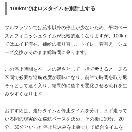
100kmではロスタイムを別計上する
フルマラソンでは給水以外の停止が少ないため、平均ペー
スとフィニッシュタイムが比較的近くなりますが、100km
ではエイド滞在、補給の取り直し、トイレ、着替え、シュ
ーズ交換がそのまま総時間に乗ります。
この停止時間をペースの遅さとして一括で考えると、走る
区間で必要な巡航速度が曖昧になり、前半で時間を取り返
そうとして速く入り、結果的に後半を悪化させる流れを生
みやすくなります。
おすすめは、走行タイムと停止タイムを分け、まず走って
いる間の現実的な巡航ペースを決め、その後に10分、20
分、30分といった停止見込みを上乗せして総合タイムを