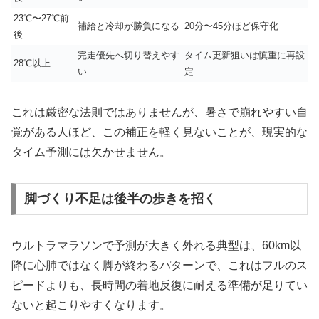
23℃〜27℃前
補給と冷却が勝負になる
20分〜45分ほど保守化
後
完走優先へ切り替えやす
タイム更新狙いは慎重に再設
28℃以上
い
定
これは厳密な法則ではありませんが、暑さで崩れやすい自
覚がある人ほど、この補正を軽く見ないことが、現実的な
タイム予測には欠かせません。
脚づくり不足は後半の歩きを招く
ウルトラマラソンで予測が大きく外れる典型は、60km以
降に心肺ではなく脚が終わるパターンで、これはフルのス
ピードよりも、長時間の着地反復に耐える準備が足りてい
ないと起こりやすくなります。