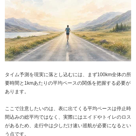
タイム予測を現実に落とし込むには、まず100km全体の所
要時間と1kmあたりの平均ペースの関係を把握する必要が
あります。
ここで注意したいのは、表に出てくる平均ペースは停止時
間込みの総平均ではなく、実際にはエイドやトイレのロス
があるため、走行中は少しだけ速い巡航が必要になるとい
う点です。