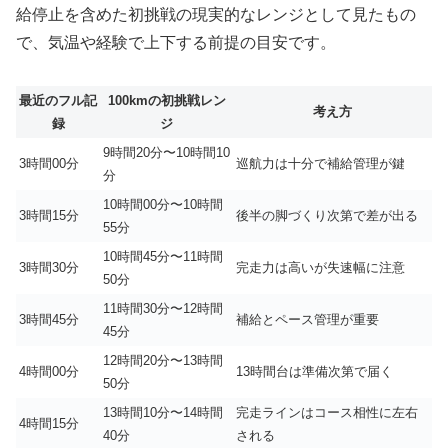
給停止を含めた初挑戦の現実的なレンジとして見たもの
で、気温や経験で上下する前提の目安です。
最近のフル記
100kmの初挑戦レン
考え方
録
ジ
9時間20分〜10時間10
3時間00分
巡航力は十分で補給管理が鍵
分
10時間00分〜10時間
3時間15分
後半の脚づくり次第で差が出る
55分
10時間45分〜11時間
3時間30分
完走力は高いが失速幅に注意
50分
11時間30分〜12時間
3時間45分
補給とペース管理が重要
45分
12時間20分〜13時間
4時間00分
13時間台は準備次第で届く
50分
13時間10分〜14時間
完走ラインはコース相性に左右
4時間15分
40分
される