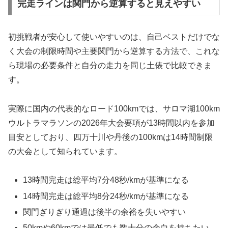
完走ラインは関門から逆算すると見えやすい
初挑戦者が安心して使いやすいのは、自己ベストだけでな
く大会の制限時間や主要関門から逆算する方法で、これな
ら現場の必要条件と自分の走力を同じ土俵で比較できま
す。
実際に国内の代表的なロード100kmでは、サロマ湖100km
ウルトラマラソンの2026年大会要項が13時間以内を参加
目安としており、四万十川や丹後の100kmは14時間制限
の大会として知られています。
13時間完走は総平均7分48秒/kmが基準になる
14時間完走は総平均8分24秒/kmが基準になる
関門ぎりぎり通過は後半の余裕を失いやすい
50kmや60kmでは最低でも数十分の余白を持ちたい