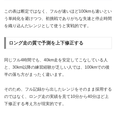
この表は断定ではなく、フルが速いほど100kmも速いとい
う単純化を避けつつ、初挑戦でありがちな失速と停止時間
を織り込んだレンジとして使うと実戦的です。
ロング走の質で予測を上下修正する
同じフル4時間でも、40km走を安定してこなしている人
と、30km以降の練習経験が乏しい人では、100kmでの後
半の落ち方がまったく違います。
そのため、フル記録から出したレンジをそのまま採用する
のではなく、ロング走の実績を見て10分から40分ほど上
下修正する考え方が現実的です。