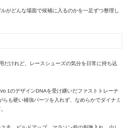
デルがどんな場面で候補に入るのかを一足ずつ整理し
ング用だけれど、レースシューズの気分を日常に持ち込
。
o Evo 1のデザインDNAを受け継いだファストトレーナ
oを使いながらも硬い補強パーツを入れず、なめらかでダイナミ
す。
ース走、ビルドアップ、マラソン前の刺激入れ、少し