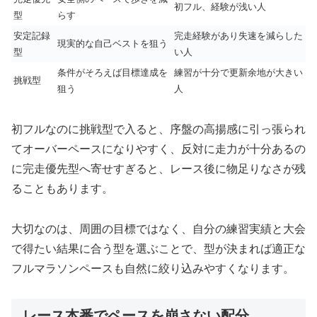
初フル、経験が浅い人
型
らす
安定記録
完走経験があり失速を減らした
現実的な自己ベストを狙う
型
い人
条件がそろえば目標達成を
練習が十分で更新余地が大きい
挑戦型
狙う
人
初フルなのに挑戦型で入ると、序盤の高揚感に引っ張られ
てオーバーペースになりやすく、反対に走力が十分あるの
に完走優先型へ寄せすぎると、レース後に物足りなさが残
ることもあります。
大切なのは、周囲の目標ではなく、自分の練習実績と大会
で得たい結果に合う型を選ぶことで、型が決まれば適正な
フルマラソンペースも自然に絞り込みやすくなります。
レース本番でペースを崩さない配分