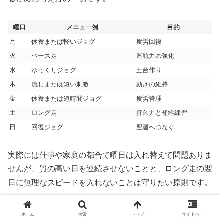
曜日
メニュー例
目的
月
休養または軽いジョグ
疲労回復
火
ペース走
巡航力の強化
水
ゆっくりジョグ
土台作り
木
流しまたは短い刺激
動きの維持
金
休養または短時間ジョグ
疲労管理
土
ロング走
持久力と補給練習
日
回復ジョグ
翌週へつなぐ
実際には仕事や家庭の都合で曜日は入れ替えて問題ありま
せんが、質の高い日を連続させないことと、ロング走の翌
日に無理なスピードを入れないことは守りたい原則です。
フルマラソンでは一度の追い込みより継続のほうが効くた
ホーム
検索
トップ
サイドバー