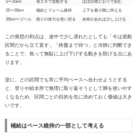
5〜25km
省エネで巡航する
ほぼ目標どおりで刻む
25〜35km
補給とフォーム維持
上下を最小限に抑える
35km〜ゴール
残りの体力を使い切る
余裕があれば少し上げる
この発想の利点は、途中で少し遅れたとしても「今は巡航
区間だから立て直す」「終盤まで待つ」と冷静に判断でき
ることで、焦って無駄に上げ下げする動きを防げる点にあ
ります。
逆に、どの区間でも常に平均ペースへ合わせようとする
と、登りや給水所で無理に取り返そうとして脚を使いやす
くなるため、区間ごとの目的を先に決めておく価値は大き
いです。
補給はペース維持の一部として考える