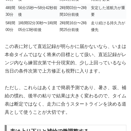
4時間
56分15秒〜58分42秒前
2時間03分〜2時
安定した巡航力が重
30分
後
間10分前後
要
5時間
1時間02分30秒〜1時間
2時間16分〜2時
走り続ける持久力が
00分
05分13秒前後
間25分前後
優先
この表に対して直近記録が明らかに届かないなら、いまは
本命タイムではなく将来の目標として扱い、直近記録がレ
ンジ内なら練習次第で十分現実的、少し上回っているなら
当日の条件次第で上方修正も視野に入ります。
ただし、これらはあくまで簡易予測であり、暑さ、坂、補
給の慣れ、後半の粘りで結果は大きく変わるので、タイム
表は断定ではなく、走力に合うスタートラインを決める道
具として使うことが大切です。