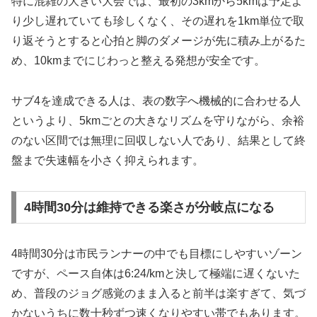
特に混雑の大きい大会では、最初の3kmから5kmは予定よ
り少し遅れていても珍しくなく、その遅れを1km単位で取
り返そうとすると心拍と脚のダメージが先に積み上がるた
め、10kmまでにじわっと整える発想が安全です。
サブ4を達成できる人は、表の数字へ機械的に合わせる人
というより、5kmごとの大きなリズムを守りながら、余裕
のない区間では無理に回収しない人であり、結果として終
盤まで失速幅を小さく抑えられます。
4時間30分は維持できる楽さが分岐点になる
4時間30分は市民ランナーの中でも目標にしやすいゾーン
ですが、ペース自体は6:24/kmと決して極端に遅くないた
め、普段のジョグ感覚のまま入ると前半は楽すぎて、気づ
かないうちに数十秒ずつ速くなりやすい帯でもあります。