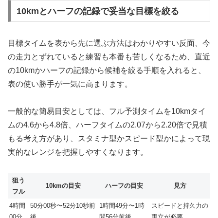
10kmとハーフの記録で妥当な目標を絞る
目標タイムを表から先に選ぶ方法はわかりやすい反面、今
の走力とずれていると練習も本番も苦しくなるため、直近
の10kmかハーフの記録から候補を絞る手順を入れると、
表の使い勝手が一気に高まります。
一般的な簡易目安としては、フル予測タイムを10kmタイ
ムの4.6から4.8倍、ハーフタイムの2.07から2.20倍で見積
もる考え方があり、スタミナ型かスピード型かによって現
実的なレンジを把握しやすくなります。
狙う
10kmの目安
ハーフの目安
見方
フル
4時間
50分00秒〜52分10秒前
1時間49分〜1時
スピードと持久力の
00分
後
間56分前後
両立が必要