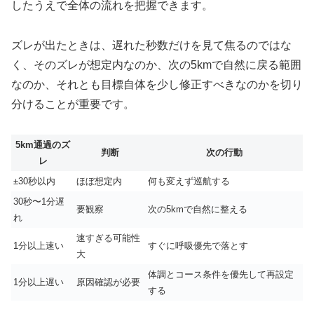
したうえで全体の流れを把握できます。
ズレが出たときは、遅れた秒数だけを見て焦るのではな
く、そのズレが想定内なのか、次の5kmで自然に戻る範囲
なのか、それとも目標自体を少し修正すべきなのかを切り
分けることが重要です。
5km通過のズ
判断
次の行動
レ
±30秒以内
ほぼ想定内
何も変えず巡航する
30秒〜1分遅
要観察
次の5kmで自然に整える
れ
速すぎる可能性
1分以上速い
すぐに呼吸優先で落とす
大
体調とコース条件を優先して再設定
1分以上遅い
原因確認が必要
する