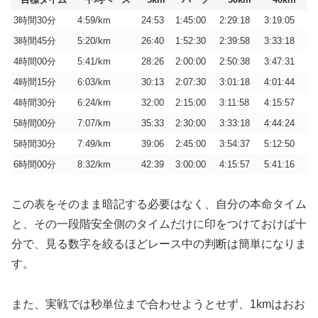
3時間30分
4:59/km
24:53
1:45:00
2:29:18
3:19:05
3時間45分
5:20/km
26:40
1:52:30
2:39:58
3:33:18
4時間00分
5:41/km
28:26
2:00:00
2:50:38
3:47:31
4時間15分
6:03/km
30:13
2:07:30
3:01:18
4:01:44
4時間30分
6:24/km
32:00
2:15:00
3:11:58
4:15:57
5時間00分
7:07/km
35:33
2:30:00
3:33:18
4:44:24
5時間30分
7:49/km
39:06
2:45:00
3:54:37
5:12:50
6時間00分
8:32/km
42:39
3:00:00
4:15:57
5:41:16
この表をそのまま暗記する必要はなく、自分の本命タイム
と、その一段階安全側のタイムだけに印をつけておけば十
分で、見る数字を絞るほどレース中の判断は簡単になりま
す。
また、実戦では秒単位まで合わせようとせず、1kmはおお