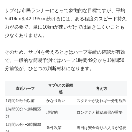
サブ4は市民ランナーにとって象徴的な目標ですが、平均
5:41/kmを42.195km続けるには、ある程度のスピード持久
力が必要で、単に10kmが速いだけでは届きにくいことも
少なくありません。
そのため、サブ4を考えるときはハーフ実績の確認が有効
で、一般的な簡易予測ではハーフ1時間49分から1時間56
分前後が、ひとつの判断材料になります。
サブ4との距離
直近ハーフ
考え方
感
1時間48分台以前
かなり近い
スタミナがあれば十分射程圏
1時間50分〜1時間55
現実的
ロング走と補給練習が重要
分
1時間56分〜2時間00
条件次第
当日は安全寄りの入りが必要
分