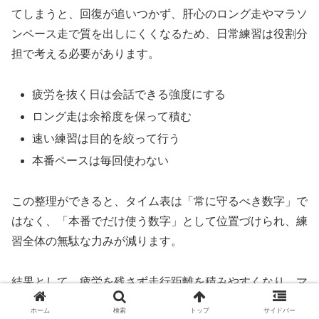
てしまうと、回復が追いつかず、肝心のロング走やマラソ
ンペース走で質を出しにくくなるため、日常練習は役割分
担で考える必要があります。
疲労を抜く日は会話できる強度にする
ロング走は余裕度を保って積む
速い練習は目的を絞って行う
本番ペースは毎回使わない
この整理ができると、タイム表は「常に守るべき数字」で
はなく、「本番でだけ使う数字」として位置づけられ、練
習全体の無駄な力みが減ります。
結果として、疲労を残さず走行距離を積みやすくなり、マ
ラソンで必要な巡航力も、日々の積み重ねの中で安定して
ホーム
検索
トップ
サイドバー