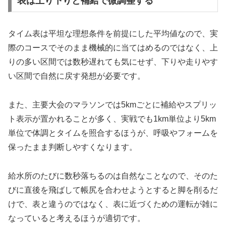
表は上り下りと補給で微調整する
タイム表は平坦な理想条件を前提にした平均値なので、実
際のコースでそのまま機械的に当てはめるのではなく、上
りの多い区間では数秒遅れても気にせず、下りや走りやす
い区間で自然に戻す発想が必要です。
また、主要大会のマラソンでは5kmごとに補給やスプリッ
ト表示が置かれることが多く、実戦でも1km単位より5km
単位で体調とタイムを照合するほうが、呼吸やフォームを
保ったまま判断しやすくなります。
給水所のたびに数秒落ちるのは自然なことなので、そのた
びに直後を飛ばして帳尻を合わせようとすると脚を削るだ
けで、表と違うのではなく、表に近づくための運転が雑に
なっていると考えるほうが適切です。