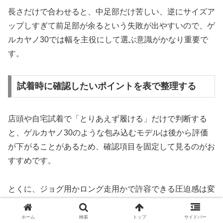
長さだけで合わせると、中足部だけ苦しい、逆にサイズア
ップしすぎて前足部が余るという失敗が出やすいので、ゲ
ルカヤノ30では幅を主役にして選ぶ意識がかなり重要で
す。
試着時に確認したいポイントを表で整理する
店頭や自宅試着で「とりあえず履ける」だけで判断する
と、ゲルカヤノ30のような包み込むモデルは後から評価
が下がることがあるため、確認項目を固定して見るのがお
すすめです。
とくに、ジョグ用かロング走用かで許容できる圧迫感は変
わるので、用途を頭に入れたチェックが必要です。
ホーム
検索
トップ
サイドバー