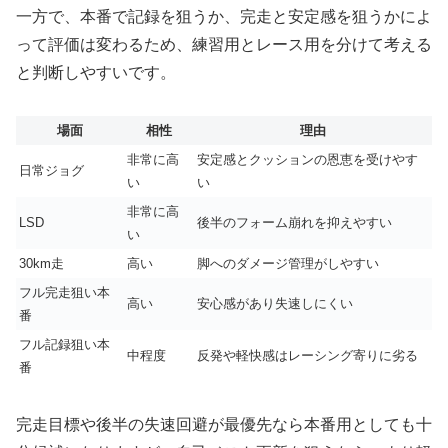
一方で、本番で記録を狙うか、完走と安定感を狙うかによ
って評価は変わるため、練習用とレース用を分けて考える
と判断しやすいです。
場面
相性
理由
非常に高
安定感とクッションの恩恵を受けやす
日常ジョグ
い
い
非常に高
LSD
後半のフォーム崩れを抑えやすい
い
30km走
高い
脚へのダメージ管理がしやすい
フル完走狙い本
高い
安心感があり失速しにくい
番
フル記録狙い本
中程度
反発や軽快感はレーシング寄りに劣る
番
完走目標や後半の失速回避が最優先なら本番用としても十