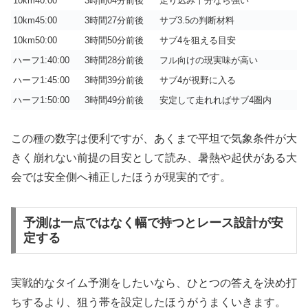
10km40:00
3時間04分前後
走り込み十分なら強い
10km45:00
3時間27分前後
サブ3.5の判断材料
10km50:00
3時間50分前後
サブ4を狙える目安
ハーフ1:40:00
3時間28分前後
フル向けの現実味が高い
ハーフ1:45:00
3時間39分前後
サブ4が視野に入る
ハーフ1:50:00
3時間49分前後
安定して走れればサブ4圏内
この種の数字は便利ですが、あくまで平坦で気象条件が大
きく崩れない前提の目安として読み、暑熱や起伏がある大
会では安全側へ補正したほうが現実的です。
予測は一点ではなく幅で持つとレース設計が安
定する
実戦的なタイム予測をしたいなら、ひとつの答えを決め打
ちするより、狙う帯を設定したほうがうまくいきます。