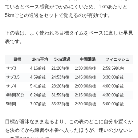
ているとペース感覚がつかみにくいため、1kmあたりと
5kmごとの通過をセットで覚えるのが有効です。
下の表は、よく使われる目標タイムをペースに直した早見
表です。
目標
1km平均
5km通過
中間通過
フィニッシュ
サブ3
4:16前後
21:20前後
1:30:00前後
2:59:59以内
サブ3.5
4:59前後
24:53前後
1:45:00前後
3:30:00前後
サブ4
5:41前後
28:26前後
2:00:00前後
4:00:00前後
4時間30分
6:24前後
31:59前後
2:15:00前後
4:30:00前後
5時間
7:07前後
35:33前後
2:30:00前後
5:00:00前後
目標が曖昧なまま走るより、この表のどこに自分を置くか
を決めてから練習や本番へ入ったほうが、迷いの少ないレ