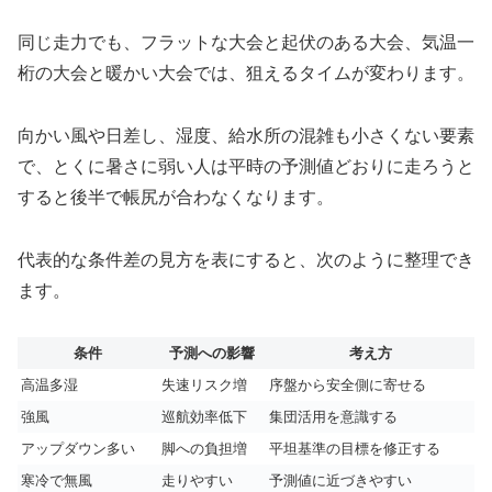
同じ走力でも、フラットな大会と起伏のある大会、気温一
桁の大会と暖かい大会では、狙えるタイムが変わります。
向かい風や日差し、湿度、給水所の混雑も小さくない要素
で、とくに暑さに弱い人は平時の予測値どおりに走ろうと
すると後半で帳尻が合わなくなります。
代表的な条件差の見方を表にすると、次のように整理でき
ます。
条件
予測への影響
考え方
高温多湿
失速リスク増
序盤から安全側に寄せる
強風
巡航効率低下
集団活用を意識する
アップダウン多い
脚への負担増
平坦基準の目標を修正する
寒冷で無風
走りやすい
予測値に近づきやすい