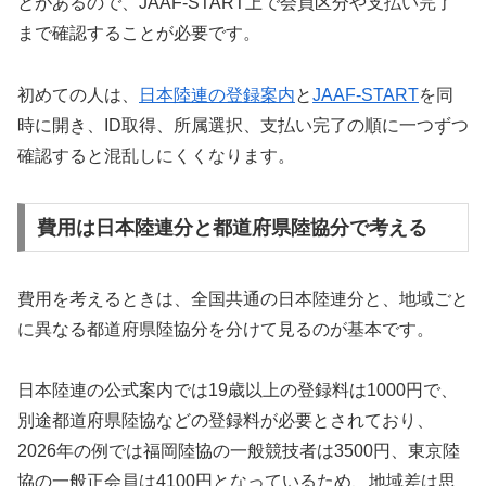
とがあるので、JAAF-START上で会員区分や支払い完了
まで確認することが必要です。
初めての人は、
日本陸連の登録案内
と
JAAF-START
を同
時に開き、ID取得、所属選択、支払い完了の順に一つずつ
確認すると混乱しにくくなります。
費用は日本陸連分と都道府県陸協分で考える
費用を考えるときは、全国共通の日本陸連分と、地域ごと
に異なる都道府県陸協分を分けて見るのが基本です。
日本陸連の公式案内では19歳以上の登録料は1000円で、
別途都道府県陸協などの登録料が必要とされており、
2026年の例では福岡陸協の一般競技者は3500円、東京陸
協の一般正会員は4100円となっているため、地域差は思