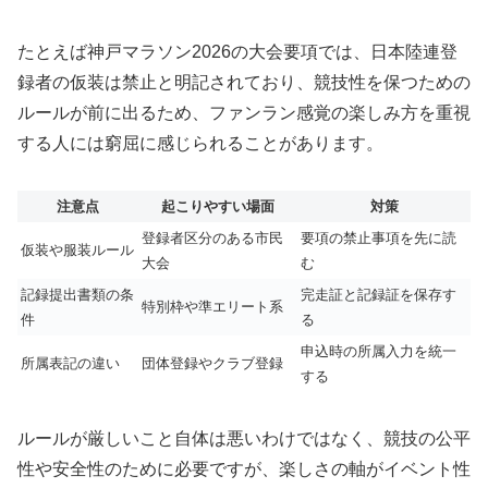
たとえば神戸マラソン2026の大会要項では、日本陸連登
録者の仮装は禁止と明記されており、競技性を保つための
ルールが前に出るため、ファンラン感覚の楽しみ方を重視
する人には窮屈に感じられることがあります。
注意点
起こりやすい場面
対策
登録者区分のある市民
要項の禁止事項を先に読
仮装や服装ルール
大会
む
記録提出書類の条
完走証と記録証を保存す
特別枠や準エリート系
件
る
申込時の所属入力を統一
所属表記の違い
団体登録やクラブ登録
する
ルールが厳しいこと自体は悪いわけではなく、競技の公平
性や安全性のために必要ですが、楽しさの軸がイベント性