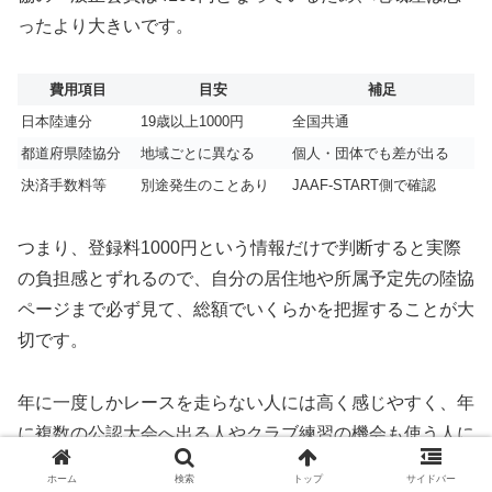
ったより大きいです。
費用項目
目安
補足
日本陸連分
19歳以上1000円
全国共通
都道府県陸協分
地域ごとに異なる
個人・団体でも差が出る
決済手数料等
別途発生のことあり
JAAF-START側で確認
つまり、登録料1000円という情報だけで判断すると実際
の負担感とずれるので、自分の居住地や所属予定先の陸協
ページまで必ず見て、総額でいくらかを把握することが大
切です。
年に一度しかレースを走らない人には高く感じやすく、年
に複数の公認大会へ出る人やクラブ練習の機会も使う人に
は割安に感じやすいので、費用は利用頻度とセットで考え
ホーム
検索
トップ
サイドバー