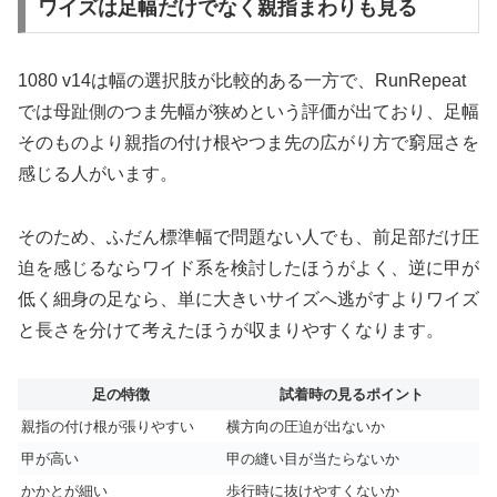
ワイズは足幅だけでなく親指まわりも見る
1080 v14は幅の選択肢が比較的ある一方で、RunRepeat
では母趾側のつま先幅が狭めという評価が出ており、足幅
そのものより親指の付け根やつま先の広がり方で窮屈さを
感じる人がいます。
そのため、ふだん標準幅で問題ない人でも、前足部だけ圧
迫を感じるならワイド系を検討したほうがよく、逆に甲が
低く細身の足なら、単に大きいサイズへ逃がすよりワイズ
と長さを分けて考えたほうが収まりやすくなります。
足の特徴
試着時の見るポイント
親指の付け根が張りやすい
横方向の圧迫が出ないか
甲が高い
甲の縫い目が当たらないか
かかとが細い
歩行時に抜けやすくないか