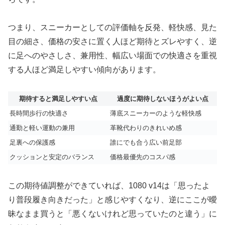
つまり、スニーカーとしての評価軸を反発、軽快感、見た
目の細さ、価格の安さに置く人ほど期待とズレやすく、逆
に足へのやさしさ、兼用性、幅広い場面での快適さを重視
する人ほど満足しやすい傾向があります。
期待すると満足しやすい点
過度に期待しないほうがよい点
長時間歩行の快適さ
薄底スニーカーのような軽快感
通勤と軽い運動の兼用
革靴代わりのきれいめ感
足裏への保護感
誰にでも合う広い前足部
クッションと安定のバランス
価格最優先のコスパ感
この期待値調整ができていれば、1080 v14は「思ったよ
り普段履き向きだった」と感じやすくなり、逆にここが曖
昧なまま買うと「悪くないけれど思っていたのと違う」に