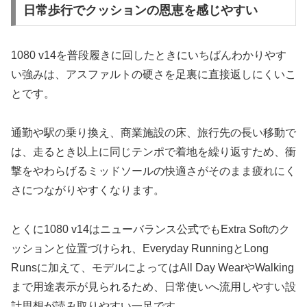
日常歩行でクッションの恩恵を感じやすい
1080 v14を普段履きに回したときにいちばんわかりやす
い強みは、アスファルトの硬さを足裏に直接返しにくいこ
とです。
通勤や駅の乗り換え、商業施設の床、旅行先の長い移動で
は、走るとき以上に同じテンポで着地を繰り返すため、衝
撃をやわらげるミッドソールの快適さがそのまま疲れにく
さにつながりやすくなります。
とくに1080 v14はニューバランス公式でもExtra Softのク
ッションと位置づけられ、Everyday RunningとLong
Runsに加えて、モデルによってはAll Day WearやWalking
まで用途表示が見られるため、日常使いへ流用しやすい設
計思想が読み取りやすい一足です。