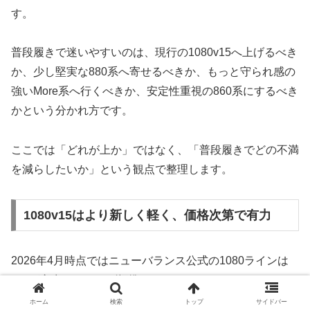
す。
普段履きで迷いやすいのは、現行の1080v15へ上げるべき
か、少し堅実な880系へ寄せるべきか、もっと守られ感の
強いMore系へ行くべきか、安定性重視の860系にするべき
かという分かれ方です。
ここでは「どれが上か」ではなく、「普段履きでどの不満
を減らしたいか」という観点で整理します。
1080v15はより新しく軽く、価格次第で有力
2026年4月時点ではニューバランス公式の1080ラインは
v15が主力で、メンズ標準モデルは261g、6mmドロッ
プ、Infinionミッドソール採用、2026年1月15日販売開始
ホーム
検索
トップ
サイドバー