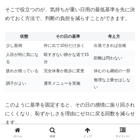
そこで役立つのが、気持ちが重い日用の最低基準を先に決
めておく方法で、判断の負担を減らすことができます。
状態
その日の基準
考え方
少し面倒
外に出て10分だけ歩く
出発できれば合格
人目が特に気にな
暗すぎない静かな道で15
距離は問わない
る
分
疲れが残っている
完全休養か散歩に変更
休むのも継続の一部
無理な上乗せはしな
調子がよい
通常メニューを実施
い
このように基準を固定すると、その日の感情に振り回され
にくくなり、恥ずかしさを理由にゼロに戻る回数を減らせ
ます。
ホーム
検索
トップ
サイドバー
ランニングは毎回頑張る競技ではなく、続けやすい選択を