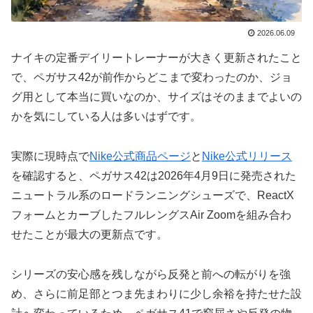
2026.06.09
ナイキの定番デイリートレーナーが大きく更新されたこと
で、ペガサス42が前作からどこまで変わったのか、ジョ
グ用として本当に買いなのか、サイズはそのままでよいの
かを気にしている人は多いはずです。
実際に現時点で
Nike公式商品ページ
と
Nike公式リリース
を確認すると、ペガサス42は2026年4月9日に発売された
ニュートラル系のロードランニングシューズで、ReactX
フォームとカーブしたフルレングスAir Zoomを組み合わ
せたことが最大の更新点です。
シリーズの安心感を残しながら反発と前への転がりを強
め、さらに前足部とつま先まわりに少し余裕を持たせた設