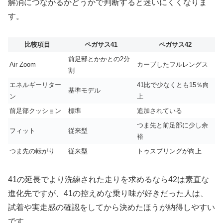
解消につながるかどうかで判断すると迷いにくくなりま
す。
比較項目
ペガサス41
ペガサス42
前足部とかかとの2分
Air Zoom
カーブしたフルレングス
割
エネルギーリター
41比で少なくとも15％向
基準モデル
ン
上
前足部クッション
標準
追加されている
つま先と前足部に少し余
フィット
従来型
裕
つま先の転がり
従来型
トゥスプリングが向上
41の延長でより洗練された走りを求めるなら42は素直な
進化先ですが、41の控えめな乗り味が好きだった人は、
試着や実走感の確認をしてから決めたほうが納得しやすい
です。