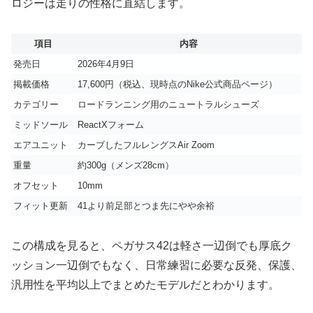
ロジーは走りの性格に直結します。
項目
内容
発売日
2026年4月9日
掲載価格
17,600円（税込、現時点のNike公式商品ページ）
カテゴリー
ロードランニング用のニュートラルシューズ
ミッドソール
ReactXフォーム
エアユニット
カーブしたフルレングスAir Zoom
重量
約300g（メンズ28cm）
オフセット
10mm
フィット更新
41より前足部とつま先にやや余裕
この構成を見ると、ペガサス42は軽さ一辺倒でも厚底ク
ッション一辺倒でもなく、日常練習に必要な反発、保護、
汎用性を平均以上でまとめたモデルだとわかります。