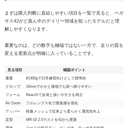
まずは購入判断に直結しやすい項目を一覧で見ると、ペガ
サス42がど真ん中のデイリー領域を狙ったモデルだと理
解しやすくなります。
重要なのは、どの数字も極端ではない一方で、走りの質を
変える更新点が明確に入っていることです。
見る項目
確認ポイント
重量
約300gで日常練習向けとして標準的
ドロップ
10mmでかかと接地でも前へ移りやすい
フォーム
ReactXで反発と扱いやすさを両立
Air Zoom
フルレングス化で推進感を強化
アッパー
軽量メッシュで従来より柔らかく通気性向上
足型
MR-10 2.0ラストを41から更新
用途
ロードの毎日ラン、ロング走、テンポ走の中核