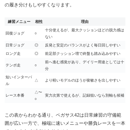
の履き分けもしやすくなります。
練習メニュー
相性
理由
十分使えるが、最大クッションほどの脱力感は
回復ジョグ
○
ない
日常ジョグ
◎
反発と安定のバランスがよく毎日回しやすい
ロング走
◎
前足部クッション増で終盤も踏み込みやすい
前へ進む感覚があり、デイリー用途としては十
テンポ走
○
分
短いインターバ
△
より軽いモデルのほうが俊敏さを出しやすい
ル
△〜
レース本番
実力次第で使えるが、記録狙いなら別軸も候補
○
この表からわかる通り、ペガサス42は日常練習の守備範
囲が広い一方で、極端に速いメニューや勝負レースを一本