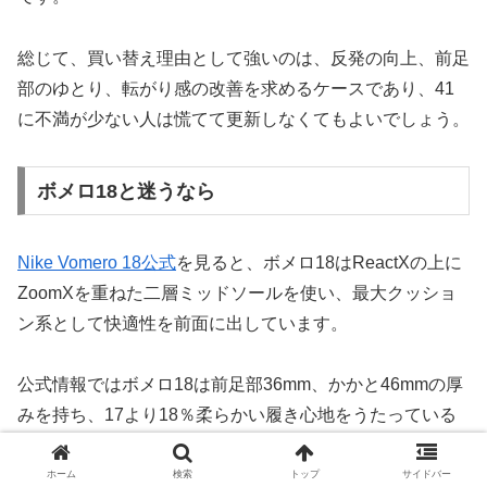
総じて、買い替え理由として強いのは、反発の向上、前足
部のゆとり、転がり感の改善を求めるケースであり、41
に不満が少ない人は慌てて更新しなくてもよいでしょう。
ボメロ18と迷うなら
Nike Vomero 18公式
を見ると、ボメロ18はReactXの上に
ZoomXを重ねた二層ミッドソールを使い、最大クッショ
ン系として快適性を前面に出しています。
公式情報ではボメロ18は前足部36mm、かかと46mmの厚
みを持ち、17より18％柔らかい履き心地をうたっている
ため、ペガサス42とはそもそもの優先順位が違います。
ホーム
検索
トップ
サイドバー