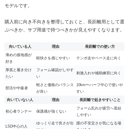
モデルです。
購入前に向き不向きを整理しておくと、長距離用として選
ぶべきか、サブ用途で持つべきかが見えやすくなります。
向いている人
理由
長距離での使い方
薄めの接地感が
軽快さを感じやすい
テンポ走やペース走に向く
好き
厚底と履き分け
フォーム確認がしやす
刺激入れや補助練習に向く
たい
い
軽さと価格のバランス
10km〜ハーフ中心で使いや
部活や中級者
が良い
すい
向いていない人
理由
長距離で起きやすいこと
フォーム乱れが疲労へ直結
初心者ランナー
保護感が強くない
しやすい
ゆっくり走で良さが出
踵の不安定さが気になる場
LSD中心の人