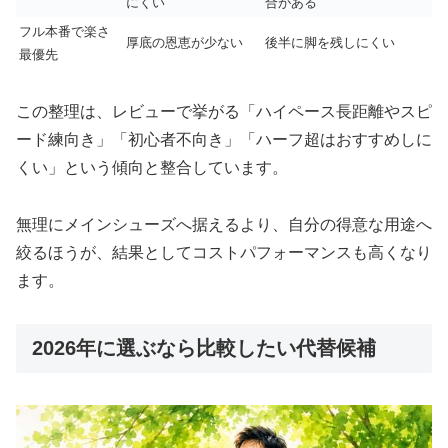
にくい
合がある
フル本番で楽さ
厚底の恩恵が少ない
後半に脚を残しにくい
最優先
この整理は、レビューで挙がる「ハイペース長距離やスピ
ード練向き」「初心者不向き」「ハーフ超はおすすめしに
くい」という傾向と整合しています。
無理にメインシューズへ据えるより、自分の得意な用途へ
絞るほうが、結果としてコストパフォーマンスも高くなり
ます。
2026年に選ぶなら比較したい代替候補