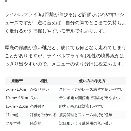
ライバルフライ3は距離が伸びるほど評価がぶれやすいシ
ューズですが、逆に言えば、自分の脚でどこまで気持ちよ
く走れるかを把握しやすいモデルでもあります。
厚底の保護が強い靴だと、疲れても何となく走れてしまう
ことがありますが、ライバルフライ3は相性の境界線がは
っきり出やすいので、メニューの切り分けに役立ちます。
距離帯
相性
使い方の考え方
5km〜10km
かなり良い
スピード走やレース練習で使いやすい
10km〜15km
良い
テンポ走や閾値走で強みが出やすい
15km〜21km
条件付き
脚力があれば対応しやすい
21km超
評価が分かれる
疲労管理とフォーム維持が必須
フル本番
限定的
記録狙いより練習用の色が濃い