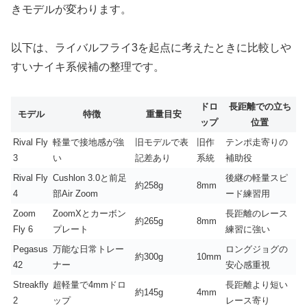
きモデルが変わります。
以下は、ライバルフライ3を起点に考えたときに比較しや
すいナイキ系候補の整理です。
ドロ
長距離での立ち
モデル
特徴
重量目安
ップ
位置
Rival Fly
軽量で接地感が強
旧モデルで表
旧作
テンポ走寄りの
3
い
記差あり
系統
補助役
Rival Fly
Cushlon 3.0と前足
後継の軽量スピ
約258g
8mm
4
部Air Zoom
ード練習用
Zoom
ZoomXとカーボン
長距離のレース
約265g
8mm
Fly 6
プレート
練習に強い
Pegasus
万能な日常トレー
ロングジョグの
約300g
10mm
42
ナー
安心感重視
Streakfly
超軽量で4mmドロ
長距離より短い
約145g
4mm
2
ップ
レース寄り