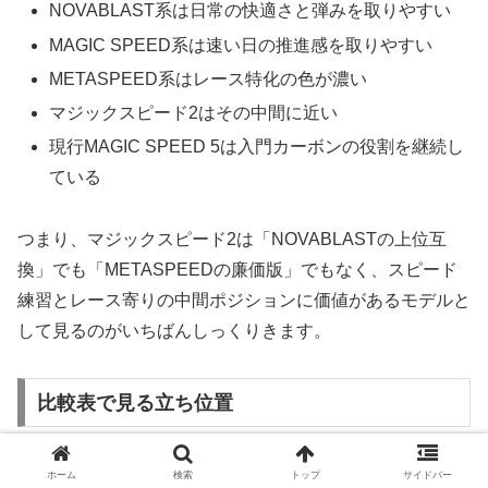
NOVABLAST系は日常の快適さと弾みを取りやすい
MAGIC SPEED系は速い日の推進感を取りやすい
METASPEED系はレース特化の色が濃い
マジックスピード2はその中間に近い
現行MAGIC SPEED 5は入門カーボンの役割を継続し
ている
つまり、マジックスピード2は「NOVABLASTの上位互
換」でも「METASPEEDの廉価版」でもなく、スピード
練習とレース寄りの中間ポジションに価値があるモデルと
して見るのがいちばんしっくりきます。
比較表で見る立ち位置
言葉だけでは曖昧になりやすいので、アシックス内での役
ホーム
検索
トップ
サイドバー