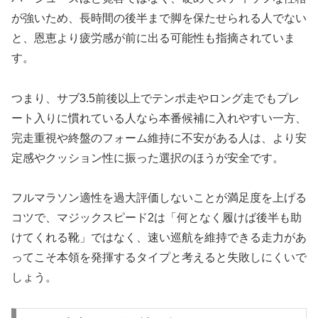
が強いため、長時間の後半まで脚を保たせられる人でない
と、恩恵より疲労感が前に出る可能性も指摘されていま
す。
つまり、サブ3.5前後以上でテンポ走やロング走でもプレ
ート入りに慣れている人なら本番候補に入れやすい一方、
完走重視や終盤のフォーム維持に不安がある人は、より安
定感やクッション性に振った選択のほうが安全です。
フルマラソン適性を過大評価しないことが満足度を上げる
コツで、マジックスピード2は「何となく履けば後半も助
けてくれる靴」ではなく、速い巡航を維持できる走力があ
ってこそ本領を発揮するタイプと考えると失敗しにくいで
しょう。