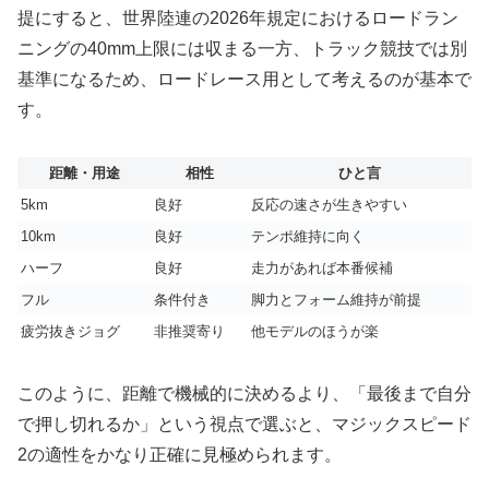
提にすると、世界陸連の2026年規定におけるロードラン
ニングの40mm上限には収まる一方、トラック競技では別
基準になるため、ロードレース用として考えるのが基本で
す。
距離・用途
相性
ひと言
5km
良好
反応の速さが生きやすい
10km
良好
テンポ維持に向く
ハーフ
良好
走力があれば本番候補
フル
条件付き
脚力とフォーム維持が前提
疲労抜きジョグ
非推奨寄り
他モデルのほうが楽
このように、距離で機械的に決めるより、「最後まで自分
で押し切れるか」という視点で選ぶと、マジックスピード
2の適性をかなり正確に見極められます。