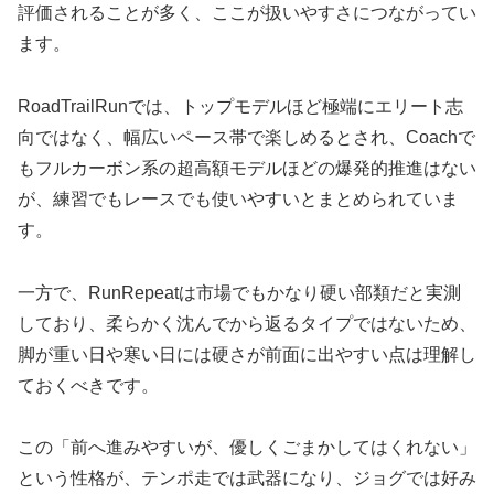
評価されることが多く、ここが扱いやすさにつながってい
ます。
RoadTrailRunでは、トップモデルほど極端にエリート志
向ではなく、幅広いペース帯で楽しめるとされ、Coachで
もフルカーボン系の超高額モデルほどの爆発的推進はない
が、練習でもレースでも使いやすいとまとめられていま
す。
一方で、RunRepeatは市場でもかなり硬い部類だと実測
しており、柔らかく沈んでから返るタイプではないため、
脚が重い日や寒い日には硬さが前面に出やすい点は理解し
ておくべきです。
この「前へ進みやすいが、優しくごまかしてはくれない」
という性格が、テンポ走では武器になり、ジョグでは好み