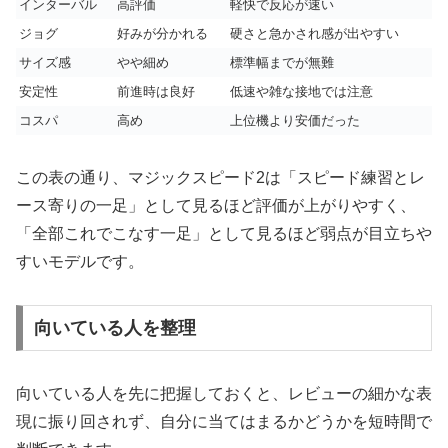
インターバル
高評価
軽快で反応が速い
ジョグ
好みが分かれる
硬さと急かされ感が出やすい
サイズ感
やや細め
標準幅までが無難
安定性
前進時は良好
低速や雑な接地では注意
コスパ
高め
上位機より安価だった
この表の通り、マジックスピード2は「スピード練習とレ
ース寄りの一足」として見るほど評価が上がりやすく、
「全部これでこなす一足」として見るほど弱点が目立ちや
すいモデルです。
向いている人を整理
向いている人を先に把握しておくと、レビューの細かな表
現に振り回されず、自分に当てはまるかどうかを短時間で