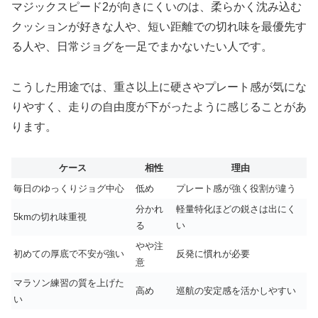
マジックスピード2が向きにくいのは、柔らかく沈み込む
クッションが好きな人や、短い距離での切れ味を最優先す
る人や、日常ジョグを一足でまかないたい人です。
こうした用途では、重さ以上に硬さやプレート感が気にな
りやすく、走りの自由度が下がったように感じることがあ
ります。
ケース
相性
理由
毎日のゆっくりジョグ中心
低め
プレート感が強く役割が違う
分かれ
軽量特化ほどの鋭さは出にく
5kmの切れ味重視
る
い
やや注
初めての厚底で不安が強い
反発に慣れが必要
意
マラソン練習の質を上げた
高め
巡航の安定感を活かしやすい
い