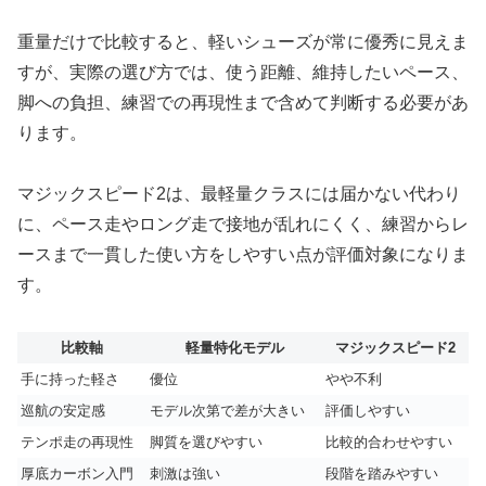
重量だけで比較すると、軽いシューズが常に優秀に見えま
すが、実際の選び方では、使う距離、維持したいペース、
脚への負担、練習での再現性まで含めて判断する必要があ
ります。
マジックスピード2は、最軽量クラスには届かない代わり
に、ペース走やロング走で接地が乱れにくく、練習からレ
ースまで一貫した使い方をしやすい点が評価対象になりま
す。
比較軸
軽量特化モデル
マジックスピード2
手に持った軽さ
優位
やや不利
巡航の安定感
モデル次第で差が大きい
評価しやすい
テンポ走の再現性
脚質を選びやすい
比較的合わせやすい
厚底カーボン入門
刺激は強い
段階を踏みやすい