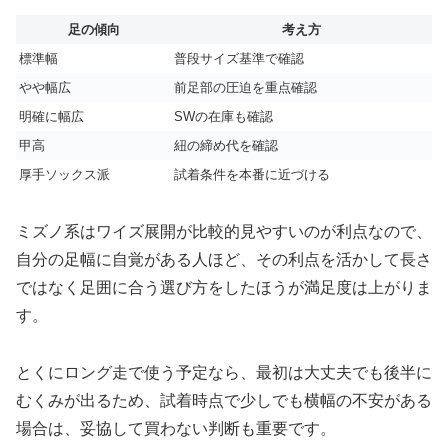
足の傾向
考え方
標準幅
普段サイズ基準で確認
やや幅広
前足部の圧迫を重点確認
明確に幅広
SWの在庫も確認
甲高
紐の締め代を確認
厚手ソックス派
試着条件を本番に近づける
ミズノ系はワイズ展開が比較的見やすいのが利点なので、
自分の足幅に自覚がある人ほど、その利点を活かして長さ
ではなく足囲に合う選び方をしたほうが満足度は上がりま
す。
とくにロング走で使う予定なら、最初は大丈夫でも後半に
むくみが出るため、試着時点で少しでも横幅の不安がある
場合は、妥協して買わない判断も重要です。