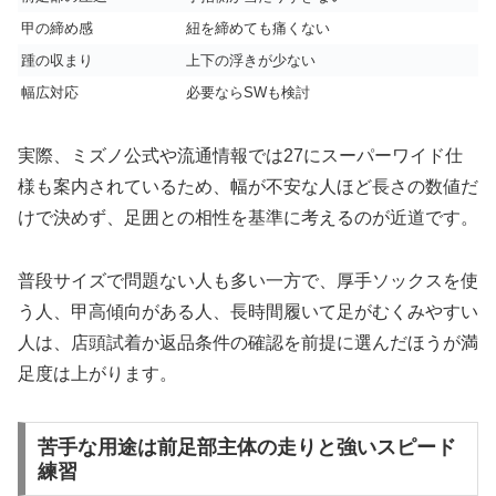
甲の締め感
紐を締めても痛くない
踵の収まり
上下の浮きが少ない
幅広対応
必要ならSWも検討
実際、ミズノ公式や流通情報では27にスーパーワイド仕
様も案内されているため、幅が不安な人ほど長さの数値だ
けで決めず、足囲との相性を基準に考えるのが近道です。
普段サイズで問題ない人も多い一方で、厚手ソックスを使
う人、甲高傾向がある人、長時間履いて足がむくみやすい
人は、店頭試着か返品条件の確認を前提に選んだほうが満
足度は上がります。
苦手な用途は前足部主体の走りと強いスピード
練習