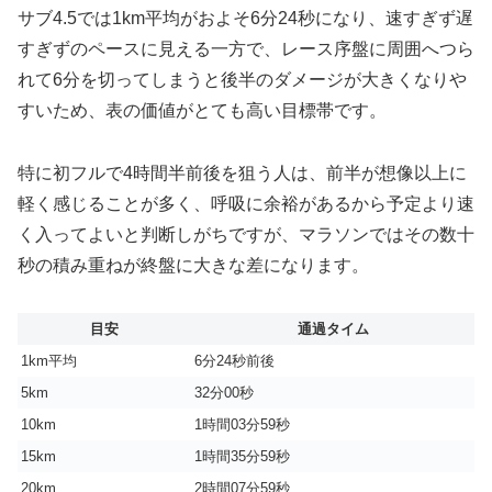
サブ4.5では1km平均がおよそ6分24秒になり、速すぎず遅
すぎずのペースに見える一方で、レース序盤に周囲へつら
れて6分を切ってしまうと後半のダメージが大きくなりや
すいため、表の価値がとても高い目標帯です。
特に初フルで4時間半前後を狙う人は、前半が想像以上に
軽く感じることが多く、呼吸に余裕があるから予定より速
く入ってよいと判断しがちですが、マラソンではその数十
秒の積み重ねが終盤に大きな差になります。
目安
通過タイム
1km平均
6分24秒前後
5km
32分00秒
10km
1時間03分59秒
15km
1時間35分59秒
20km
2時間07分59秒