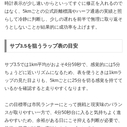
時計表示が少し速いからといってすぐに修正を入れるので
はなく、5kmごとの公式距離標識やハーフ通過の実績と照
らして冷静に判断し、少しの遅れを前半で無理に取り返そ
うとしないことが結果的に成功率を上げます。
サブ3.5を狙うラップ表の目安
サブ3.5では1km平均がおよそ4分59秒で、感覚的には5分
ちょうどに近いリズムになるため、表を使うときは1kmラ
ップの見た目よりも、5kmごとに25分を切る感覚を持てて
いるかを確認すると走りやすくなります。
この目標帯は市民ランナーにとって挑戦と現実味のバラン
スが取りやすい一方で、4分50秒台に入ると気持ちよく進
みやすいため、余裕がある日にこそ抑える判断が必要で、