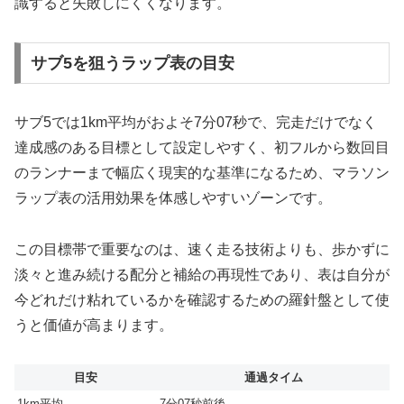
識すると失敗しにくくなります。
サブ5を狙うラップ表の目安
サブ5では1km平均がおよそ7分07秒で、完走だけでなく
達成感のある目標として設定しやすく、初フルから数回目
のランナーまで幅広く現実的な基準になるため、マラソン
ラップ表の活用効果を体感しやすいゾーンです。
この目標帯で重要なのは、速く走る技術よりも、歩かずに
淡々と進み続ける配分と補給の再現性であり、表は自分が
今どれだけ粘れているかを確認するための羅針盤として使
うと価値が高まります。
目安
通過タイム
1km平均
7分07秒前後