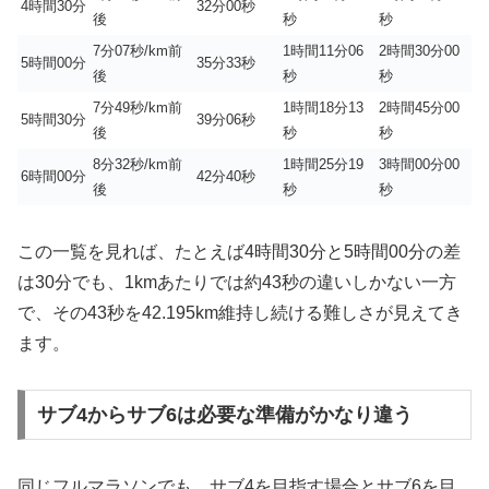
4時間30分
32分00秒
後
秒
秒
7分07秒/km前
1時間11分06
2時間30分00
5時間00分
35分33秒
後
秒
秒
7分49秒/km前
1時間18分13
2時間45分00
5時間30分
39分06秒
後
秒
秒
8分32秒/km前
1時間25分19
3時間00分00
6時間00分
42分40秒
後
秒
秒
この一覧を見れば、たとえば4時間30分と5時間00分の差
は30分でも、1kmあたりでは約43秒の違いしかない一方
で、その43秒を42.195km維持し続ける難しさが見えてき
ます。
サブ4からサブ6は必要な準備がかなり違う
同じフルマラソンでも、サブ4を目指す場合とサブ6を目