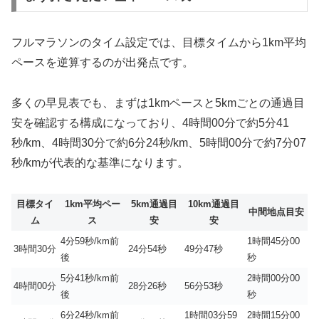
フルマラソンのタイム設定では、目標タイムから1km平均
ペースを逆算するのが出発点です。
多くの早見表でも、まずは1kmペースと5kmごとの通過目
安を確認する構成になっており、4時間00分で約5分41
秒/km、4時間30分で約6分24秒/km、5時間00分で約7分07
秒/kmが代表的な基準になります。
目標タイ
1km平均ペー
5km通過目
10km通過目
中間地点目安
ム
ス
安
安
4分59秒/km前
1時間45分00
3時間30分
24分54秒
49分47秒
後
秒
5分41秒/km前
2時間00分00
4時間00分
28分26秒
56分53秒
後
秒
6分24秒/km前
1時間03分59
2時間15分00