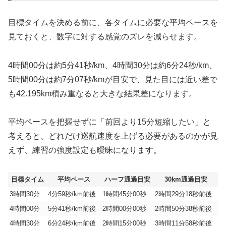
目標タイムを決める前に、各タイムに必要な平均ペースを
見ておくと、数字に対する感覚のズレを減らせます。
4時間00分は約5分41秒/km、4時間30分は約6分24秒/km、
5時間00分は約7分07秒/kmが目安で、見た目には近い差で
も42.195km積み重なると大きな結果差になります。
平均ペースを把握せずに「前回より15分短縮したい」と
考えると、どれだけ巡航速度を上げる必要があるのかが見
えず、練習の強度設定も曖昧になります。
目標タイム
平均ペース
ハーフ通過目安
30km通過目安
3時間30分
4分59秒/km前後
1時間45分00秒
2時間29分18秒前後
4時間00分
5分41秒/km前後
2時間00分00秒
2時間50分38秒前後
4時間30分
6分24秒/km前後
2時間15分00秒
3時間11分58秒前後