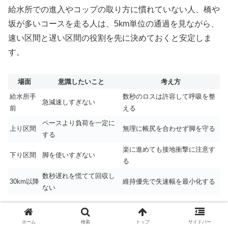
給水所での進入やコップの取り方に慣れていない人、橋や
坂が多いコースを走る人は、5km単位の通過を見ながら、
速い区間と遅い区間の役割を先に決めておくと安定しま
す。
場面
意識したいこと
考え方
給水所手
数秒のロスは許容して呼吸を整
急減速しすぎない
前
える
ペースより負荷を一定に
上り区間
無理に帳尻を合わせず脚を守る
する
楽に進めても接地衝撃に注意す
下り区間
脚を使いすぎない
る
数秒遅れを慌てて回収し
30km以降
維持優先で失速幅を最小化する
ない
GarminのPaceProのようにコースや勾配を踏まえて配分
ホーム
検索
トップ
サイドバー