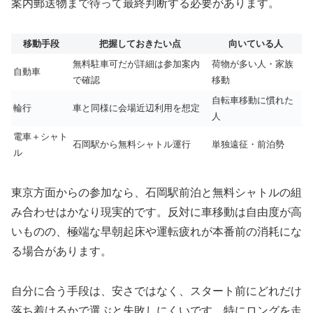
案内郵送物まで待って最終判断する必要があります。
移動手段
把握しておきたい点
向いている人
無料駐車可だが詳細は参加案内
荷物が多い人・家族
自動車
で確認
移動
自転車移動に慣れた
輪行
車と同様に会場近辺利用を想定
人
電車＋シャト
石岡駅から無料シャトル運行
単独遠征・前泊勢
ル
東京方面からの参加なら、石岡駅前泊と無料シャトルの組
み合わせはかなり現実的です。反対に車移動は自由度が高
いものの、極端な早朝起床や運転疲れが本番前の消耗にな
る場合があります。
自分に合う手段は、安さではなく、スタート前にどれだけ
落ち着けるかで選ぶと失敗しにくいです。特にロングを走