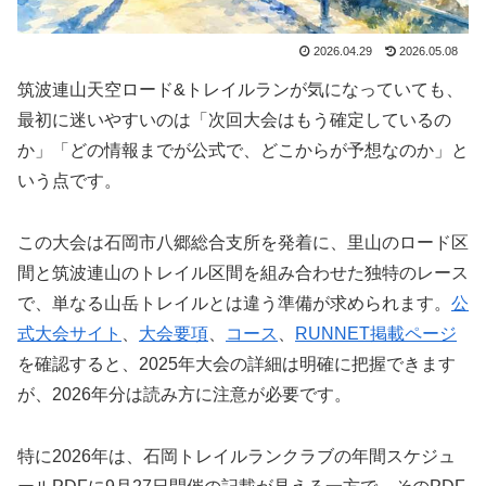
2026.04.29
2026.05.08
筑波連山天空ロード&トレイルランが気になっていても、
最初に迷いやすいのは「次回大会はもう確定しているの
か」「どの情報までが公式で、どこからが予想なのか」と
いう点です。
この大会は石岡市八郷総合支所を発着に、里山のロード区
間と筑波連山のトレイル区間を組み合わせた独特のレース
で、単なる山岳トレイルとは違う準備が求められます。
公
式大会サイト
、
大会要項
、
コース
、
RUNNET掲載ページ
を確認すると、2025年大会の詳細は明確に把握できます
が、2026年分は読み方に注意が必要です。
特に2026年は、石岡トレイルランクラブの年間スケジュ