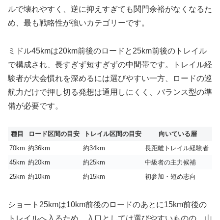
ルで壊れやすく、逆に抑えすぎても関門余裕がなくなるた
め、最も戦略性が強いカテゴリーです。
ミドル45kmは20km前後のロードと25km前後のトレイル
で構成され、長すぎず短すぎずの中間帯です。トレイル経
験者が大会慣れを深めるには選びやすい一方、ロードの巡
航力だけで押し切る発想は通用しにくく、バランス型の準
備が必要です。
種目
ロード区間の目安
トレイル区間の目安
向いている層
70km
約36km
約34km
長距離トレイル経験者
45km
約20km
約25km
中級者の主力候補
25km
約10km
約15km
初参加・短め志向
ショート25kmは10km前後のロードのあとに15km前後の
トレイルへ入るため、入口としては選びやすいものの、山