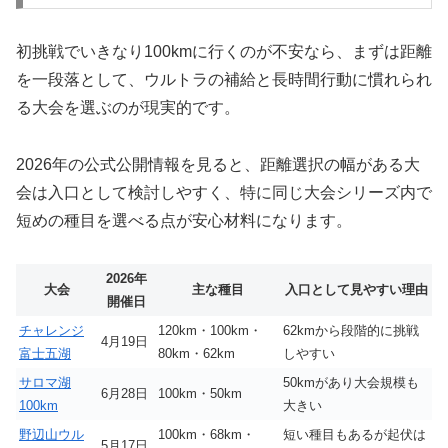
初挑戦でいきなり100kmに行くのが不安なら、まずは距離
を一段落として、ウルトラの補給と長時間行動に慣れられ
る大会を選ぶのが現実的です。
2026年の公式公開情報を見ると、距離選択の幅がある大
会は入口として検討しやすく、特に同じ大会シリーズ内で
短めの種目を選べる点が安心材料になります。
2026年
大会
主な種目
入口として見やすい理由
開催日
チャレンジ
120km・100km・
62kmから段階的に挑戦
4月19日
富士五湖
80km・62km
しやすい
サロマ湖
50kmがあり大会規模も
6月28日
100km・50km
100km
大きい
野辺山ウル
100km・68km・
短い種目もあるが起伏は
5月17日