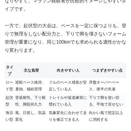
なりやすく、マラソン経験者が比較的イメージしやすいタ
イプです。
一方で、起伏型の大会は、ペースを一定に保つよりも、登
りで無理をしない配分力と、下りで脚を壊さないフォーム
管理が重要になり、同じ100kmでも求められる適性がかな
り変わります。
タイ
主な負荷
向きやすい人
つまずきやすい点
プ
ロー
巡航ペース維持、
フルのペース感覚が安
序盤オーバーペー
ド型
暑熱、補給管理
定している人
ス、後半の失速
起伏
登坂耐性、下り耐
トレイルや坂道練習に
下りで脚を使い切
型
性、脚筋持久力
慣れている人
る、平地で戻せない
海沿
風、日差し、気温
気象変化に合わせて走
向かい風で想定以上
い型
変化
りを修正できる人
に消耗する