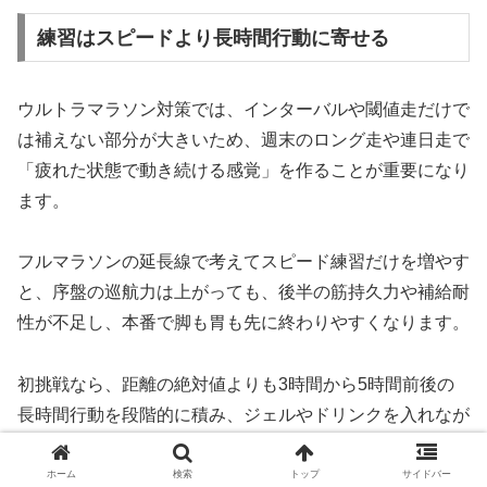
練習はスピードより長時間行動に寄せる
ウルトラマラソン対策では、インターバルや閾値走だけで
は補えない部分が大きいため、週末のロング走や連日走で
「疲れた状態で動き続ける感覚」を作ることが重要になり
ます。
フルマラソンの延長線で考えてスピード練習だけを増やす
と、序盤の巡航力は上がっても、後半の筋持久力や補給耐
性が不足し、本番で脚も胃も先に終わりやすくなります。
初挑戦なら、距離の絶対値よりも3時間から5時間前後の
長時間行動を段階的に積み、ジェルやドリンクを入れなが
ら走る練習を重ねるほうが実戦的です。
ホーム
検索
トップ
サイドバー