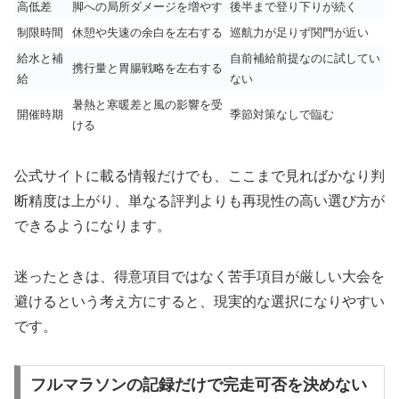
高低差
脚への局所ダメージを増やす
後半まで登り下りが続く
制限時間
休憩や失速の余白を左右する
巡航力が足りず関門が近い
給水と補
自前補給前提なのに試してい
携行量と胃腸戦略を左右する
給
ない
暑熱と寒暖差と風の影響を受
開催時期
季節対策なしで臨む
ける
公式サイトに載る情報だけでも、ここまで見ればかなり判
断精度は上がり、単なる評判よりも再現性の高い選び方が
できるようになります。
迷ったときは、得意項目ではなく苦手項目が厳しい大会を
避けるという考え方にすると、現実的な選択になりやすい
です。
フルマラソンの記録だけで完走可否を決めない