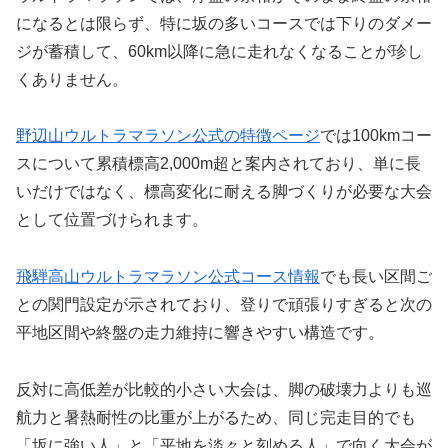
になるとは限らず、特に坂の多いコースでは下りのダメー
ジが蓄積して、60km以降に急に走れなくなることが珍し
くありません。
野辺山ウルトラマラソン公式の特徴ページ
では100kmコー
スについて累積標高2,000m超と案内されており、単に長
いだけではなく、標高変化に耐える脚づくりが必要な大会
として位置づけられます。
飛騨高山ウルトラマラソン公式コース情報
でも長い区間ご
との関門設定が示されており、登りで頑張りすぎると次の
平地区間や終盤の走力維持に響きやすい構造です。
反対に高低差が比較的小さい大会は、脚の破壊力よりも巡
航力と暑熱耐性の比重が上がるため、同じ完走目的でも
「坂に強い人」と「平地を淡々と刻める人」で向く大会が