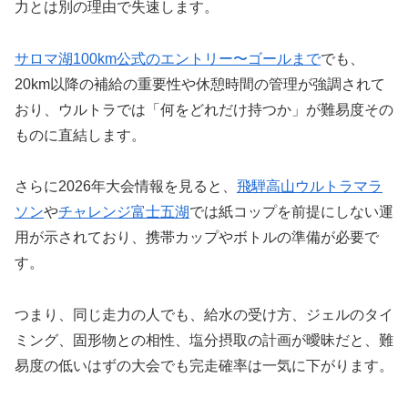
力とは別の理由で失速します。
サロマ湖100km公式のエントリー〜ゴールまで
でも、
20km以降の補給の重要性や休憩時間の管理が強調されて
おり、ウルトラでは「何をどれだけ持つか」が難易度その
ものに直結します。
さらに2026年大会情報を見ると、
飛騨高山ウルトラマラ
ソン
や
チャレンジ富士五湖
では紙コップを前提にしない運
用が示されており、携帯カップやボトルの準備が必要で
す。
つまり、同じ走力の人でも、給水の受け方、ジェルのタイ
ミング、固形物との相性、塩分摂取の計画が曖昧だと、難
易度の低いはずの大会でも完走確率は一気に下がります。