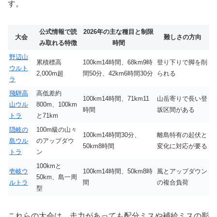
す。
公式情報で読
2026年の主な種目と制限
大会
難しさの方向
み取れる特徴
時間
野辺山
累積標高
100km14時間、68km9時
登り下りで脚を削
ウルト
2,000m超
間50分、42km6時間30分
られる
ラ
飛騨高
高低差約
100km14時間、71km11
山岳寄りで長い登
山ウル
800m、100km
時間
坂区間がある
トラ
と71km
隠岐の
100m級の山々
100km14時間30分、
離島特有の起伏と
島ウル
のアップダウ
50km8時間
変化に対応が要る
トラ
ン
100kmと
壱岐ウ
100km14時間、50km8時
風とアップダウン
50km、島一周
ルトラ
間
の複合負荷
型
これらの大会は、走力があっても配分ミスや補給ミスの影